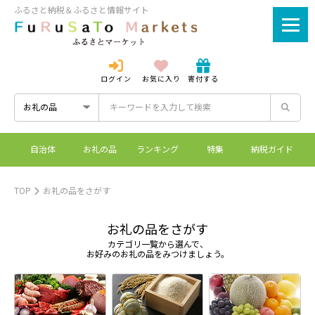
ふるさと納税＆ふるさと情報サイト
ログイン
お気に入り
寄付する
ログイン
新規登録
自治体
お礼の品
ランキング
特集
納税ガイド
ふるさとマーケットと
控除上限額シミュレーシ
ワンストップ特例制度
ふるさと納税とは？
は？
ョン
TOP
お礼の品をさがす
お礼の品をさがす
カテゴリ一覧から選んで、
お好みのお礼の品をみつけましょう。