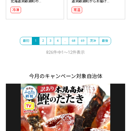
北海道洞爺湖町の...
道洞爺湖町からお届け...
冷凍
常温
最初
1
2
3
4
…
68
69
次
最後
826件中1～12件表示
今月のキャンペーン対象自治体