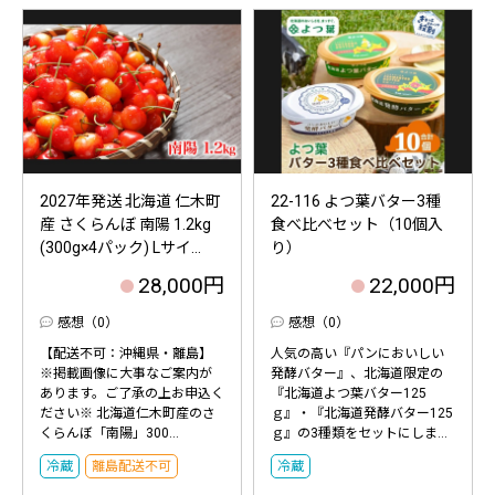
2027年発送 北海道 仁木町
22-116 よつ葉バター3種
産 さくらんぼ 南陽 1.2kg
食べ比べセット（10個入
(300g×4パック) Lサイ...
り）
28,000円
22,000円
感想（0）
感想（0）
【配送不可：沖縄県・離島】
人気の高い『パンにおいしい
※掲載画像に大事なご案内が
発酵バター』、北海道限定の
あります。ご了承の上お申込く
『北海道よつ葉バター125
ださい※ 北海道仁木町産のさ
ｇ』・『北海道発酵バター125
くらんぼ「南陽」300...
ｇ』の3種類をセットにしま...
冷蔵
離島配送不可
冷蔵