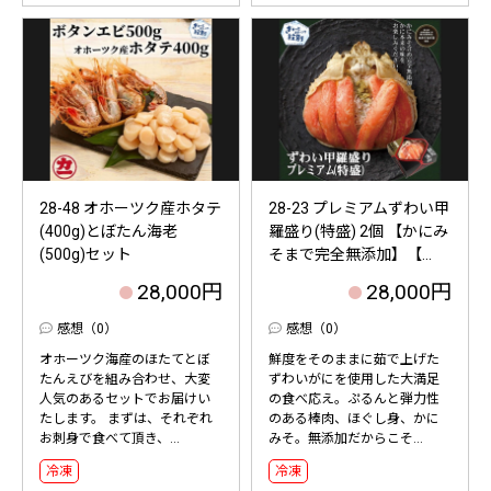
28-48 オホーツク産ホタテ
28-23 プレミアムずわい甲
(400g)とぼたん海老
羅盛り(特盛) 2個 【かにみ
(500g)セット
そまで完全無添加】【...
28,000円
28,000円
感想（0）
感想（0）
オホーツク海産のほたてとぼ
鮮度をそのままに茹で上げた
たんえびを組み合わせ、大変
ずわいがにを使用した大満足
人気のあるセットでお届けい
の食べ応え。ぷるんと弾力性
たします。 まずは、それぞれ
のある棒肉、ほぐし身、かに
お刺身で食べて頂き、...
みそ。無添加だからこそ...
冷凍
冷凍