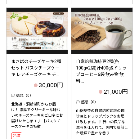
まきばのチーズケーキ2種
自家焙煎珈琲豆2種(各
セット バスクチーズケー
100g×2袋)計400g&ドリッ
キ レアチーズケーキ チ...
プコーヒー6袋 飲み物 飲
料 ...
30,000円
21,000円
感想（0）
感想（0）
北海道・洞爺湖町からお届
け！ 濃厚でクリーミーな味わ
山岳喫茶の自家焙煎珈琲の珈
いのチーズケーキをご自宅にお
琲豆とドリップパックをお届
届けいたします♪ 【バスクチ
け致します。 世界中の良品な
ーズケーキの特徴...
生豆を仕入れて、店内で焙煎し
た新鮮で豊かな香り...
冷凍