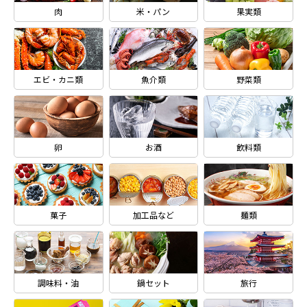
肉
米・パン
果実類
エビ・カニ類
魚介類
野菜類
卵
お酒
飲料類
菓子
加工品など
麺類
調味料・油
鍋セット
旅行