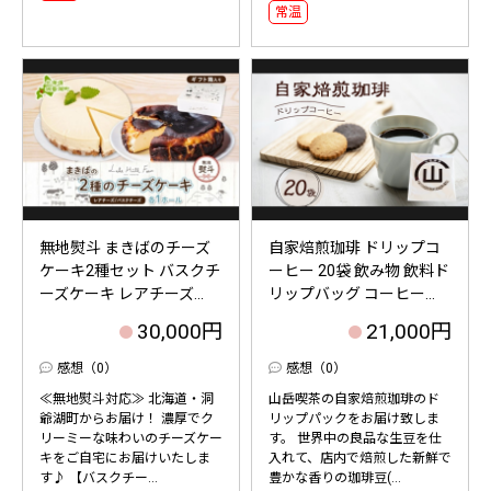
常温
無地熨斗 まきばのチーズ
自家焙煎珈琲 ドリップコ
ケーキ2種セット バスクチ
ーヒー 20袋 飲み物 飲料ド
ーズケーキ レアチーズ...
リップバッグ コーヒー...
30,000円
21,000円
感想（0）
感想（0）
≪無地熨斗対応≫ 北海道・洞
山岳喫茶の自家焙煎珈琲のド
爺湖町からお届け！ 濃厚でク
リップパックをお届け致しま
リーミーな味わいのチーズケー
す。 世界中の良品な生豆を仕
キをご自宅にお届けいたしま
入れて、店内で焙煎した新鮮で
す♪ 【バスクチー...
豊かな香りの珈琲豆(...