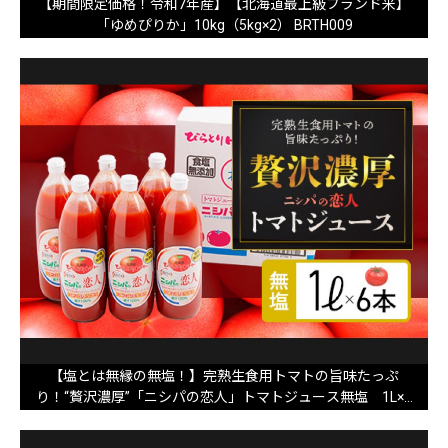
【期間限定価格！令和7年産】【北海道最上級ブランド米】
「ゆめぴりか」10kg（5kg×2） BRTH009
【塩とは無縁の無塩！】完熟生食用トマトの旨味たっぷ
り！“贅沢濃厚”「ニシパの恋人」トマトジュース無塩 1L×6
本 BRTH029