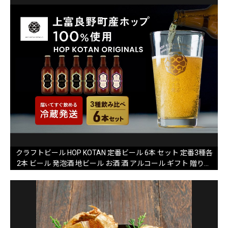
クラフトビール HOP KOTAN 定番ビール 6本 セット 定番3種各
2本 ビール 発泡酒 地ビール お酒 酒 アルコール ギフト 贈り物
プレゼント 北海道 上富良野町