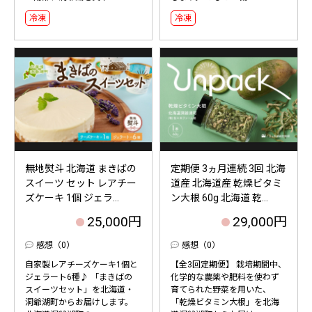
冷凍
冷凍
無地熨斗 北海道 まきばの
定期便 3ヵ月連続 3回 北海
スイーツ セット レアチー
道産 北海道産 乾燥ビタミ
ズケーキ 1個 ジェラ...
ン大根 60g 北海道 乾...
25,000円
29,000円
感想（0）
感想（0）
自家製レアチーズケーキ1個と
【全3回定期便】 栽培期間中、
ジェラート6種♪ 「まきばの
化学的な農薬や肥料を使わず
スイーツセット」を北海道・
育てられた野菜を用いた、
洞爺湖町からお届けします。
「乾燥ビタミン大根」を北海