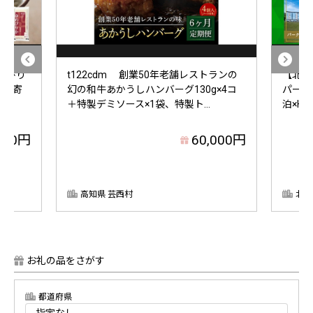
ゆめぴり
t122cdm 創業50年老舗レストランの
【北海
お取り寄
幻の和牛あかうしハンバーグ130g×4コ
パーク
＋特製デミソース×1袋、特製ト...
泊×HA
000円
60,000円
高知県 芸西村
北海
お礼の品をさがす
都道府県