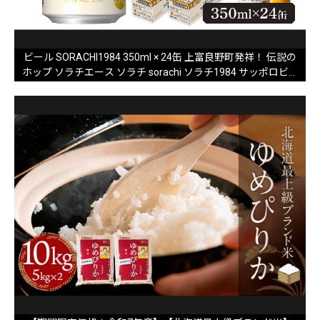
ビール SORACHI1984 350ml × 24缶 上富良野町発祥！ 伝説の
ホップ ソラチエース ソラチ sorachi ソラチ1984 サッポロビー
ル サッポロ 地ビール お酒 酒 アルコール (有)リカーショップ
かまだ 北海道 上富良野町