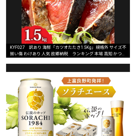
KYF027 訳あり 海鮮「カツオたたき1.5Kg」規格外 サイズ不
揃い傷 わけあり 人気 故郷納税 ランキング 本場 高知 かつお
のたたき 返礼品 8000円 冷凍 カツオのタタキ 訳アリかつおの
タタキ【koyofr】【高知県共通返礼品】ギフト 食べ物