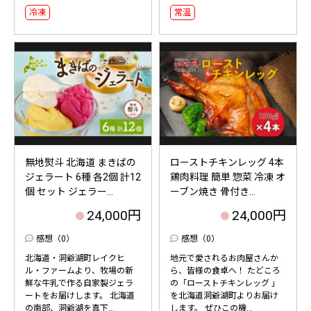
冷凍
常温
無地熨斗 北海道 まきばの
ローストチキンレッグ 4本
ジェラート 6種 各2個 計12
鶏肉料理 簡単 惣菜 冷凍 オ
個 セット ジェラー...
ーブン焼き 骨付き...
24,000円
24,000円
感想（0）
感想（0）
北海道・洞爺湖町レイクヒ
地元で愛されるお肉屋さんか
ル・ファームより、牧場の新
ら、皆様の食卓へ！ たどころ
鮮な牛乳で作る自家製ジェラ
の「ローストチキンレッグ 」
ートをお届けします。 北海道
を北海道洞爺湖町よりお届け
の南部、洞爺湖を真下...
します。 ぜひこの機...