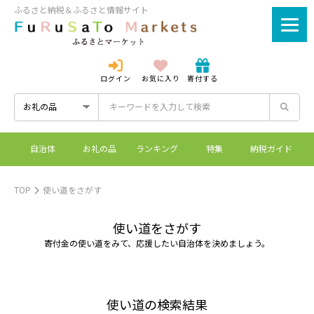
ふるさと納税＆ふるさと情報サイト
ログイン
お気に入り
寄付する
ログイン
新規登録
自治体
お礼の品
ランキング
特集
納税ガイド
ふるさとマーケットと
控除上限額シミュレーシ
ワンストップ特例制度
ふるさと納税とは？
は？
ョン
TOP
使い道をさがす
使い道をさがす
寄付金の使い道をみて、応援したい自治体を決めましょう。
使い道の検索結果