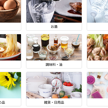
お酒
調味料・油
の品
雑貨・日用品