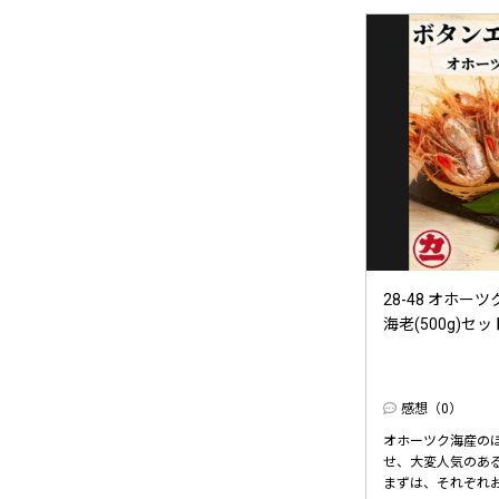
28-48 オホー
海老(500g)セッ
感想（0）
オホーツク海産の
せ、大変人気のあ
まずは、それぞれお