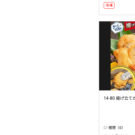
冷凍
14-80 揚げ立
感想（0）