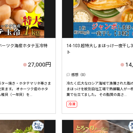
道オホーツク海産ホタテ玉冷特
14-103 超特大しまほっけ一夜干し
ト
27,000円
14
感想（0）
バター焼き・ホタテマリネ等さま
冷たく広大なロシア海域で漁獲された脂
出来ます。 オホーツク産のホタ
まほっけを紋別自社工場で熟練職人が一
稚貝（一年貝）を...
業で仕立てました。 その脂質の高さ...
冷凍