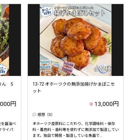
りん 5
13-72 オホーツクの無添加揚げかまぼこセ
ット
,000円
13,000円
感想（0）
位を醤油ベ
オホーツク産原料にこだわり、化学調味料・保存
フライパ
料・着色料・香料等を使わずに無添加で製造してい
ます。独自で開発・製造している魚醤で...