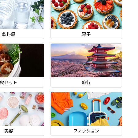
飲料類
菓子
鍋セット
旅行
美容
ファッション