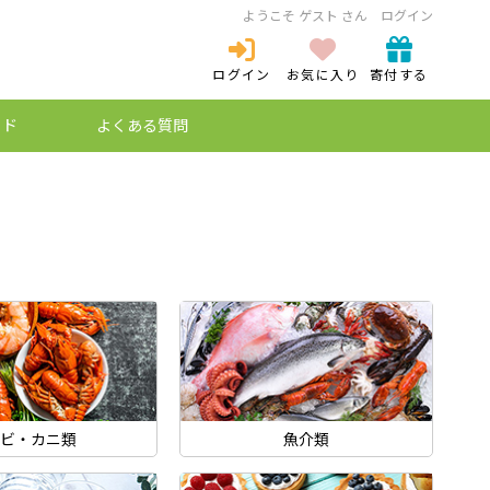
ようこそ ゲスト さん
ログイン
ログイン
お気に入り
寄付する
ログイン
新規登録
イド
よくある質問
ミュレーション
ケットとは？
プ特例制度
納税とは？
ビ・カニ類
魚介類