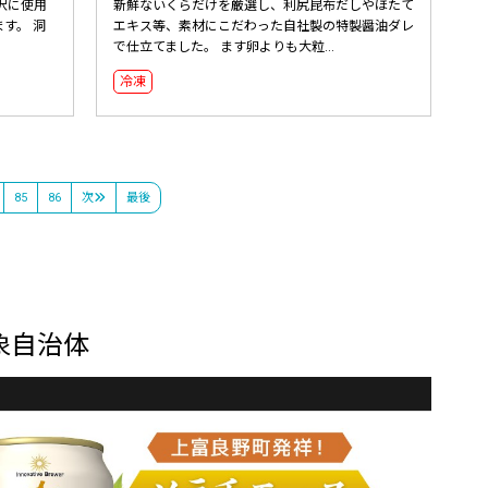
沢に使用
新鮮ないくらだけを厳選し、利尻昆布だしやほたて
す。 洞
エキス等、素材にこだわった自社製の特製醤油ダレ
で仕立てました。 ます卵よりも大粒...
冷凍
85
86
次
最後
象自治体