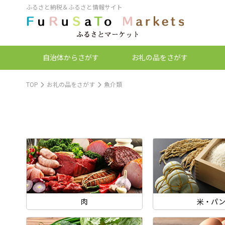
ふるさと納税＆ふるさと情報サイト
自治体
からさがす
お礼の品
をさがす
TOP
お礼の品をさがす
魚介類
肉
米・パ