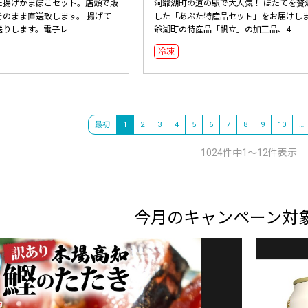
た揚げかまぼこセット。店頭で販
洞爺湖町の道の駅で大人気！ ほたてを贅
そのまま直送致します。 揚げて
した「あぷた特産品セット」をお届けしま
りします。電子レ...
爺湖町の特産品「帆立」の加工品、4...
冷凍
最初
1
2
3
4
5
6
7
8
9
10
…
1024件中1～12件表示
今月のキャンペーン対