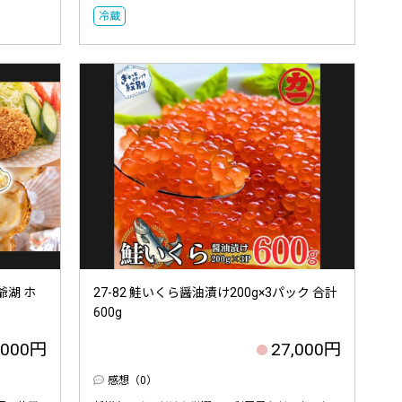
冷蔵
爺湖 ホ
27-82 鮭いくら醤油漬け200g×3パック 合計
600g
,000円
27,000円
感想（0）