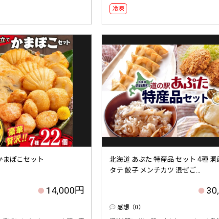
冷凍
てかまぼこセット
北海道 あぷた 特産品 セット 4種 洞
タテ 餃子 メンチカツ 混ぜご...
14,000円
30
感想（0）