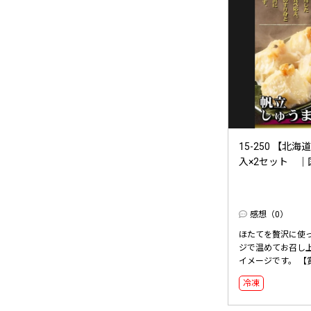
15-250 【
入×2セット 
感想（0）
ほたてを贅沢に使
ジで温めてお召し
イメージです。 【賞
冷凍