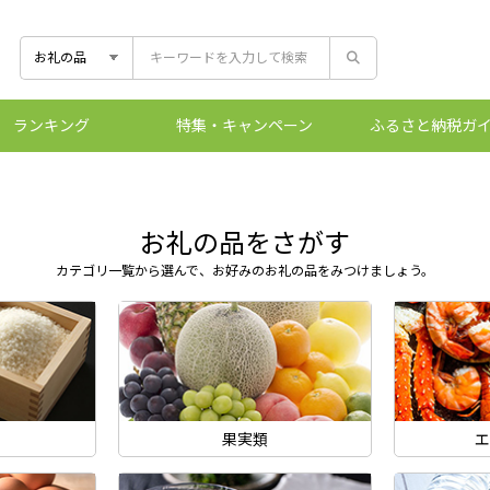
ランキング
特集
・キャンペーン
ふるさと
納税ガ
控除上限額シ
ふるさとマー
ワンストッ
ふるさと
お礼の品をさがす
カテゴリ一覧から選んで、
お好みのお礼の品をみつけましょう。
ン
果実類
エ