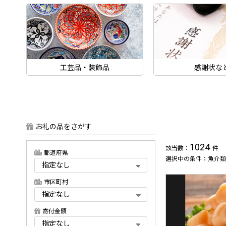
工芸品・装飾品
感謝状な
お礼の品をさがす
1024
該当数：
件
都道府県
選択中の条件：魚介類
市区町村
寄付金額