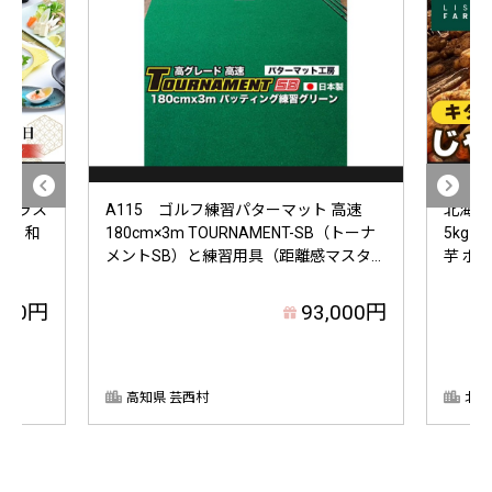
ドテラス
A115 ゴルフ練習パターマット 高速
北海道
ラン 和
180cm×3m TOURNAMENT-SB（トーナ
5kg
メントSB）と練習用具（距離感マスタ...
芋 ポテ
000円
93,000円
高知県 芸西村
北海