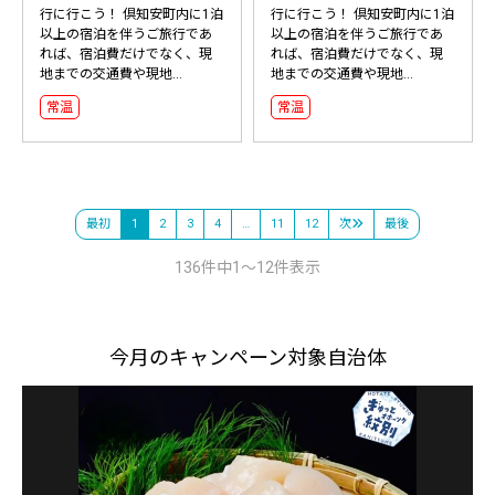
行に行こう！ 倶知安町内に1泊
行に行こう！ 倶知安町内に1泊
以上の宿泊を伴うご旅行であ
以上の宿泊を伴うご旅行であ
れば、宿泊費だけでなく、現
れば、宿泊費だけでなく、現
地までの交通費や現地...
地までの交通費や現地...
常温
常温
最初
1
2
3
4
…
11
12
次
最後
136件中1～12件表示
今月のキャンペーン対象自治体