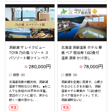
洞爺湖 ザ レイクビュー
北海道 洞爺温泉 ホテル 華
TOYA 乃の風 リゾート ス
美 ペア 宿泊券 1泊2食付
パリゾート館ツイン ペア...
温泉 源泉 かけ流し ...
280,000円
78,000円
感想（0）
感想（0）
北海道有数の観光地、洞爺湖
洞爺湖を全面に見渡す、心癒さ
温泉で特別なひと時を。 ■お二
れるひとときをお届け。 洞爺
人でも余裕の36平米の洋室。
温泉ホテル華美の「1泊2食付
窓辺のソファに座り、床から
きペア宿泊チケット」です。
続く一面の窓から、...
洞爺湖畔沿いに...
常温
常温