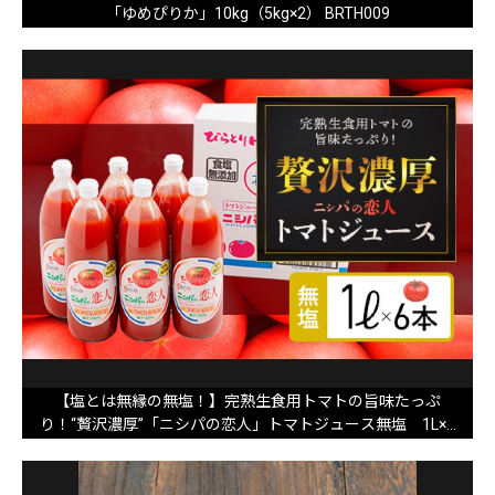
「ゆめぴりか」10kg（5kg×2） BRTH009
【塩とは無縁の無塩！】完熟生食用トマトの旨味たっぷ
り！“贅沢濃厚”「ニシパの恋人」トマトジュース無塩 1L×6
本 BRTH029