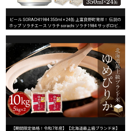
ビール SORACHI1984 350ml × 24缶 上富良野町発祥！ 伝説の
ホップ ソラチエース ソラチ sorachi ソラチ1984 サッポロビー
ル サッポロ 地ビール お酒 酒 アルコール (有)リカーショップ
かまだ 北海道 上富良野町
【期間限定価格！令和7年産】【北海道最上級ブランド米】