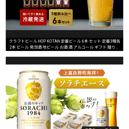
クラフトビール HOP KOTAN 定番ビール 6本 セット 定番3種各
2本 ビール 発泡酒 地ビール お酒 酒 アルコール ギフト 贈り物
プレゼント 北海道 上富良野町