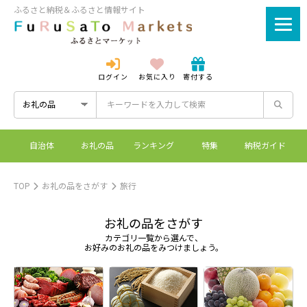
ふるさと納税＆ふるさと情報サイト
ログイン
お気に入り
寄付する
ログイン
新規登録
自治体
お礼の品
ランキング
特集
納税ガイド
ふるさとマーケットと
控除上限額シミュレーシ
ワンストップ特例制度
ふるさと納税とは？
は？
ョン
TOP
お礼の品をさがす
旅行
お礼の品をさがす
カテゴリ一覧から選んで、
お好みのお礼の品をみつけましょう。