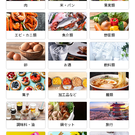
肉
米・パン
果実類
エビ・カニ類
魚介類
野菜類
卵
お酒
飲料類
菓子
加工品など
麺類
調味料・油
鍋セット
旅行