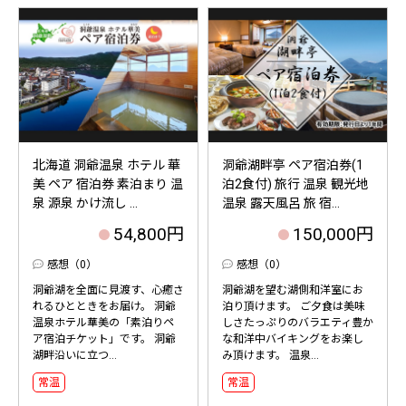
北海道 洞爺温泉 ホテル 華
洞爺湖畔亭 ペア宿泊券(1
美 ペア 宿泊券 素泊まり 温
泊2食付) 旅行 温泉 観光地
泉 源泉 かけ流し ...
温泉 露天風呂 旅 宿...
54,800円
150,000円
感想（0）
感想（0）
洞爺湖を全面に見渡す、心癒さ
洞爺湖を望む湖側和洋室にお
れるひとときをお届け。 洞爺
泊り頂けます。 ご夕食は美味
温泉ホテル華美の「素泊りペ
しさたっぷりのバラエティ豊か
ア宿泊チケット」です。 洞爺
な和洋中バイキングをお楽し
湖畔沿いに立つ...
み頂けます。 温泉...
常温
常温