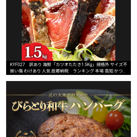
KYF027 訳あり 海鮮「カツオたたき1.5Kg」規格外 サイズ不
揃い傷 わけあり 人気 故郷納税 ランキング 本場 高知 かつお
のたたき 返礼品 8000円 冷凍 カツオのタタキ 訳アリかつおの
タタキ【koyofr】【高知県共通返礼品】ギフト 食べ物