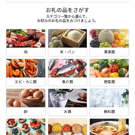
お礼の品をさがす
カテゴリ一覧から選んで、
お好みのお礼の品をみつけましょう。
肉
米・パン
果実類
エビ・カニ類
魚介類
野菜類
卵
お酒
飲料類