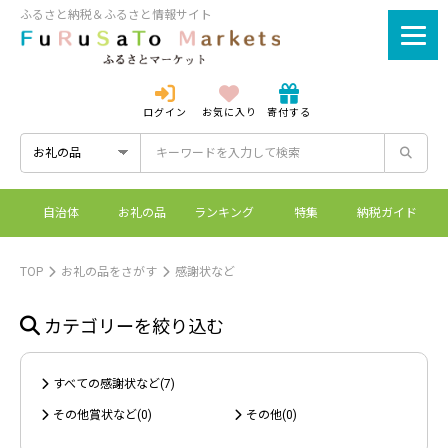
ふるさと納税＆ふるさと情報サイト
ログイン
お気に入り
寄付する
ログイン
新規登録
自治体
お礼の品
ランキング
特集
納税ガイド
ふるさとマーケットと
控除上限額シミュレーシ
ワンストップ特例制度
ふるさと納税とは？
は？
ョン
TOP
お礼の品をさがす
感謝状など
カテゴリーを絞り込む
すべての感謝状など(7)
その他賞状など(0)
その他(0)