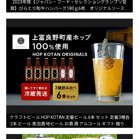
2023年度【ジャパン・フード・セレクショングランプリ受
賞】びらとり和牛ハンバーグ180ｇ6枚 オリジナルソース付
BRTB027
クラフトビール HOP KOTAN 定番ビール 6本 セット 定番3種各
2本 ビール 発泡酒 地ビール お酒 酒 アルコール ギフト 贈り物
プレゼント 北海道 上富良野町