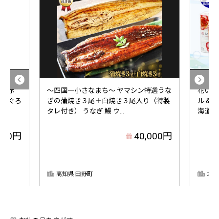
ロ（赤
～四国一小さなまち～ ヤマシン特選うな
花いっ
 まぐろ
ぎの蒲焼き３尾＋白焼き３尾入り（特製
ル & 
タレ付き） うなぎ 鰻 ウ...
海道 
000円
40,000円
高知県 田野町
北海