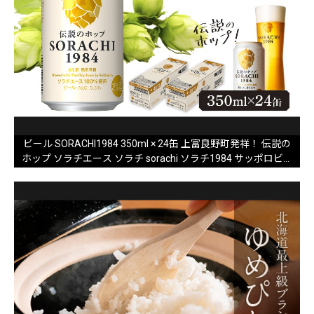
ビール SORACHI1984 350ml × 24缶 上富良野町発祥！ 伝説の
ホップ ソラチエース ソラチ sorachi ソラチ1984 サッポロビー
ル サッポロ 地ビール お酒 酒 アルコール (有)リカーショップ
かまだ 北海道 上富良野町