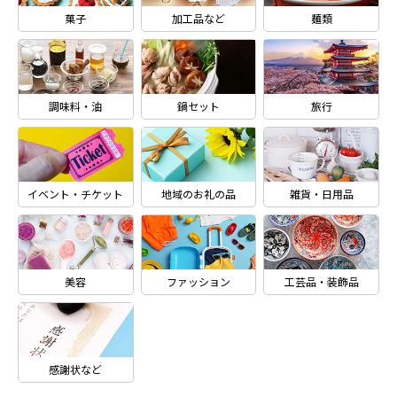
菓子
加工品など
麺類
調味料・油
鍋セット
旅行
イベント・チケット
地域のお礼の品
雑貨・日用品
美容
ファッション
工芸品・装飾品
感謝状など