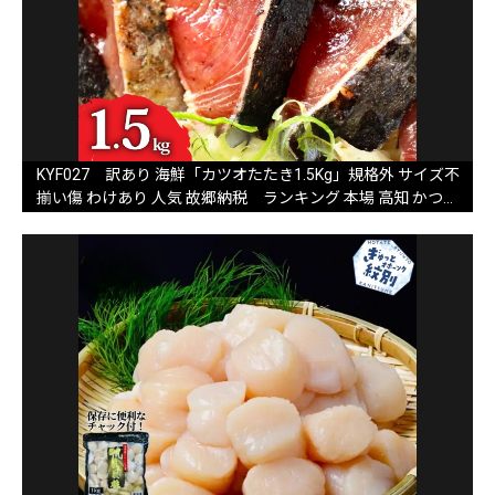
KYF027 訳あり 海鮮「カツオたたき1.5Kg」規格外 サイズ不
揃い傷 わけあり 人気 故郷納税 ランキング 本場 高知 かつお
のたたき 返礼品 8000円 冷凍 カツオのタタキ 訳アリかつおの
タタキ【koyofr】【高知県共通返礼品】ギフト 食べ物