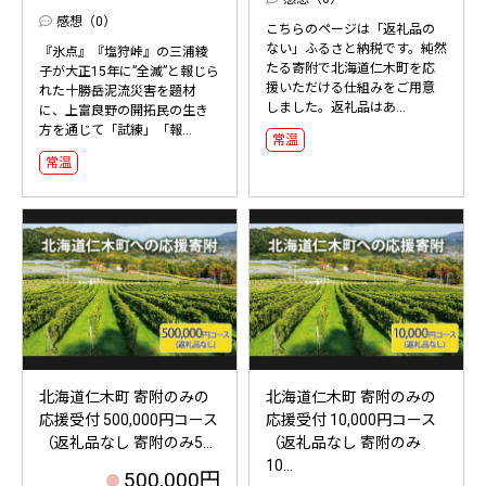
感想（0）
こちらのページは「返礼品の
ない」ふるさと納税です。純然
『氷点』『塩狩峠』の三浦綾
たる寄附で北海道仁木町を応
子が大正15年に”全滅”と報じら
援いただける仕組みをご用意
れた十勝岳泥流災害を題材
しました。返礼品はあ...
に、上富良野の開拓民の生き
方を通じて「試練」「報...
常温
常温
北海道仁木町 寄附のみの
北海道仁木町 寄附のみの
応援受付 500,000円コース
応援受付 10,000円コース
（返礼品なし 寄附のみ5...
（返礼品なし 寄附のみ
10...
500,000円