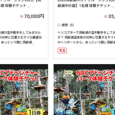
 体験チケット ...
爺湖中の島】1名様 体験チケット ...
70,000円
35
感想（0）
爺湖の空中散歩をしてみません
ヘリコプターで洞爺湖の空中散歩をして
街の対岸に位置するサイロ展望台
か？ 洞爺湖温泉街の対岸に位置するサイ
あっという間に洞爺湖...
のヘリポートから、あっという間に洞爺湖.
常温