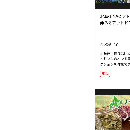
北海道 NAC ア
券 2枚 アウトドア
感想（0）
北海道・倶知安町
トドマツの木々を
クションを体験できる
常温