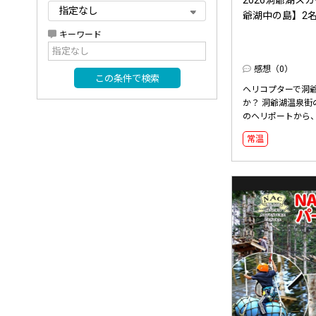
爺湖中の島】2名様
キーワード
感想（0）
この条件で検索
ヘリコプターで洞
か？ 洞爺湖温泉
のヘリポートから、
常温