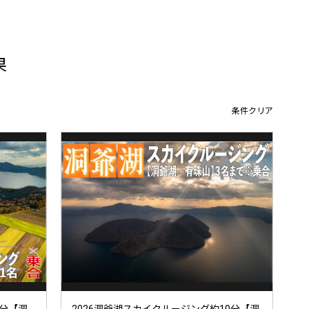
果
条件クリア
6分【洞
2026洞爺湖スカイクルージング約10分【洞