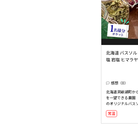
北海道 バスソル
塩 岩塩 ヒマラヤ 
感想（0）
北海道洞爺湖町か
を一望できる農園
のオリジナルバスソ
常温