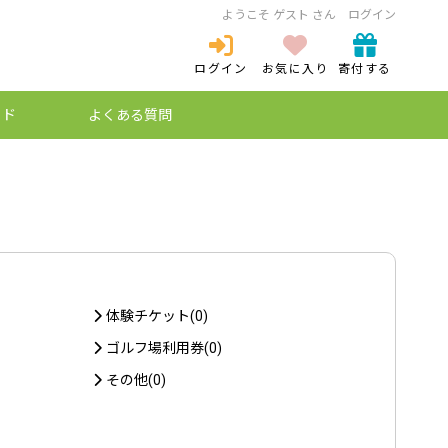
ようこそ ゲスト さん
ログイン
ログイン
お気に入り
寄付する
ログイン
新規登録
イド
よくある質問
ミュレーション
ケットとは？
プ特例制度
納税とは？
体験チケット(0)
ゴルフ場利用券(0)
その他(0)