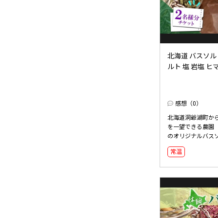
北海道 バスソルト
ルト 塩 岩塩 ヒマ
感想（0）
北海道洞爺湖町か
を一望できる農園
のオリジナルバスソ
常温