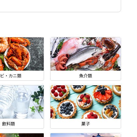
ビ・カニ類
魚介類
飲料類
菓子