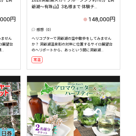
爺湖～有珠山】3名様まで 体験チ...
,000円
148,000円
感想（0）
みません
ヘリコプターで洞爺湖の空中散歩をしてみません
ロ展望台
か？ 洞爺湖温泉街の対岸に位置するサイロ展望台
..
のヘリポートから、あっという間に洞爺湖...
常温