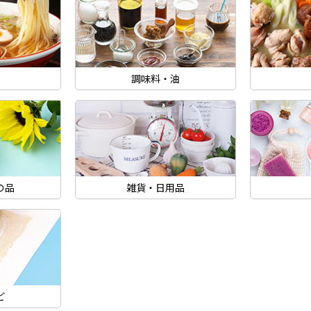
調味料・油
の品
雑貨・日用品
ど