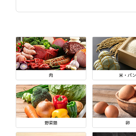
肉
米・パ
野菜類
卵