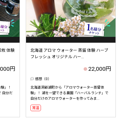
2枚 体験
北海道 アロマ ウォーター 蒸留 体験 ハーブ
フレッシュ オリジナル ハー...
,000円
22,000円
感想（0）
体験」！
北海道洞爺湖町から「アロマウォーター蒸留体
 自分だ
験」！ 湖を一望できる農園「ハーバルランチ」で
自分だけのアロマウォーターを作ってみま...
常温