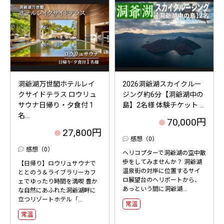
洞爺湖万世閣ホテルレイ
2026洞爺湖スカイクルー
クサイドテラス ロウリュ
ジング約6分【洞爺湖中の
サウナ日帰り・夕食付 1
島】2名様 体験チケット ...
名...
70,000円
27,800円
感想（0）
感想（0）
ヘリコプターで洞爺湖の空中散
歩をしてみませんか？ 洞爺湖
【日帰り】ロウリュサウナで
温泉街の対岸に位置するサイ
ととのう＆ライブラリーカフ
ロ展望台のヘリポートから、
ェでゆったり時間を満喫 豊か
あっという間に洞爺湖...
な自然にあふれた洞爺湖畔に
立つリゾートホテル「...
常温
常温