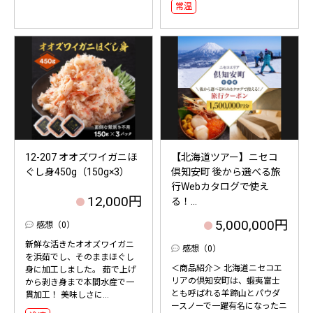
常温
12-207 オオズワイガニほ
【北海道ツアー】ニセコ
ぐし身450g（150g×3）
倶知安町 後から選べる旅
行Webカタログで使え
12,000円
る！...
5,000,000円
感想（0）
新鮮な活きたオオズワイガニ
感想（0）
を浜茹でし、そのままほぐし
＜商品紹介＞ 北海道ニセコエ
身に加工しました。 茹で上げ
リアの倶知安町は、蝦夷富士
から剥き身まで本間水産で一
とも呼ばれる羊蹄山とパウダ
貫加工！ 美味しさに...
ースノーで一躍有名になったニ