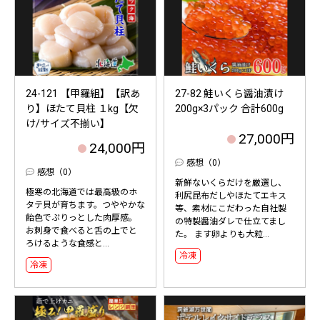
24-121 【甲羅組】【訳あ
27-82 鮭いくら醤油漬け
り】ほたて貝柱 １kg【欠
200g×3パック 合計600g
け/サイズ不揃い】
27,000円
24,000円
感想（0）
感想（0）
新鮮ないくらだけを厳選し、
極寒の北海道では最高級のホ
利尻昆布だしやほたてエキス
タテ貝が育ちます。つややかな
等、素材にこだわった自社製
飴色でぷりっとした肉厚感。
の特製醤油ダレで仕立てまし
お刺身で食べると舌の上でと
た。 ます卵よりも大粒...
ろけるような食感と...
冷凍
冷凍