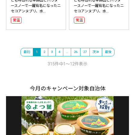
とも呼ばれる羊蹄山とパウダ
とも呼ばれる羊蹄山とパウダ
ースノーで一躍有名になったニ
ースノーで一躍有名になったニ
セコアンヌプリ、水...
セコアンヌプリ、水...
常温
常温
最初
1
2
3
4
…
26
27
次
最後
315件中1～12件表示
今月のキャンペーン対象自治体