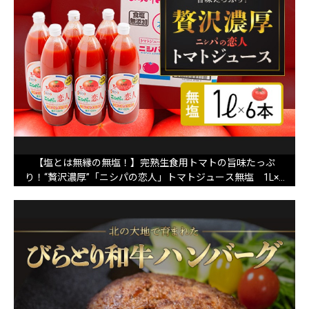
【塩とは無縁の無塩！】完熟生食用トマトの旨味たっぷ
り！“贅沢濃厚”「ニシパの恋人」トマトジュース無塩 1L×6
本 BRTH029