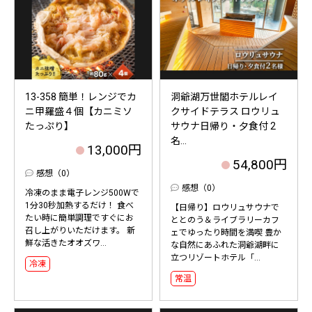
13-358 簡単！レンジでカ
洞爺湖万世閣ホテルレイ
ニ甲羅盛４個【カニミソ
クサイドテラス ロウリュ
たっぷり】
サウナ日帰り・夕食付 2
名...
13,000円
54,800円
感想（0）
感想（0）
冷凍のまま電子レンジ500Wで
1分30秒加熱するだけ！ 食べ
【日帰り】ロウリュサウナで
たい時に簡単調理ですぐにお
ととのう＆ライブラリーカフ
召し上がりいただけます。 新
ェでゆったり時間を満喫 豊か
鮮な活きたオオズワ...
な自然にあふれた洞爺湖畔に
立つリゾートホテル「...
冷凍
常温