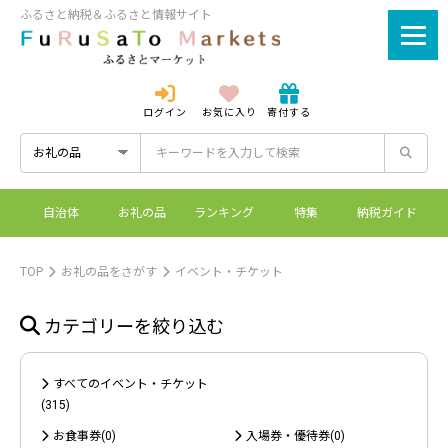
ふるさと納税＆ふるさと情報サイト
ログイン
お気に入り
寄付する
ログイン
新規登録
自治体
お礼の品
ランキング
特集
納税ガイド
ふるさとマーケットと
控除上限額シミュレーシ
ワンストップ特例制度
ふるさと納税とは？
は？
ョン
TOP
お礼の品をさがす
イベント・チケット
カテゴリーを絞り込む
すべてのイベント・チケット
(315)
お食事券(0)
入場券・優待券(0)