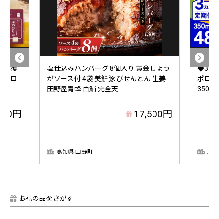
特A 獲
塩仕込みハンバーグ 8個入り 黄金しょう
◆3ヵ
 4キロ
がソース付 4袋 美鮮豚 びせんとん 生姜
ポロクラ
田野屋青蜂 白鯆 完全天...
350m
000円
17,500円
高知県 田野町
北海
お礼の品をさがす