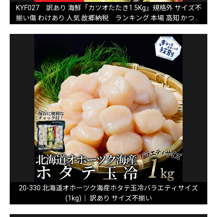
KYF027 訳あり 海鮮「カツオたたき1.5Kg」規格外 サイズ不
揃い傷 わけあり 人気 故郷納税 ランキング 本場 高知 かつお
のたたき 返礼品 8000円 冷凍 カツオのタタキ 訳アリかつおの
タタキ【koyofr】【高知県共通返礼品】ギフト 食べ物
20-330 北海道オホーツク海産ホタテ玉冷バラエティサイズ
(1kg)｜ 訳あり サイズ不揃い