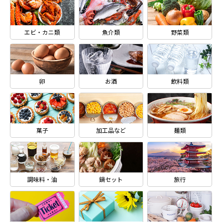
エビ・カニ類
魚介類
野菜類
卵
お酒
飲料類
菓子
加工品など
麺類
調味料・油
鍋セット
旅行