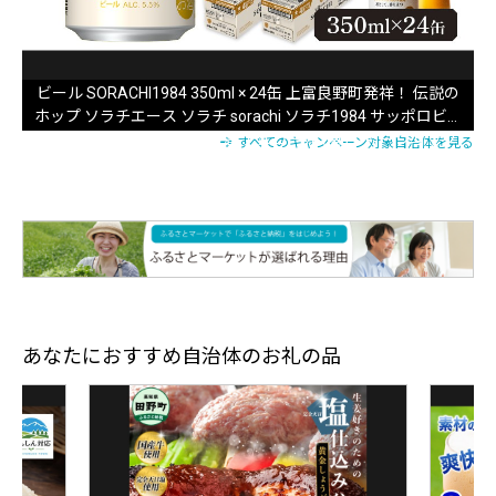
ビール SORACHI1984 350ml × 24缶 上富良野町発祥！ 伝説の
ホップ ソラチエース ソラチ sorachi ソラチ1984 サッポロビー
ル サッポロ 地ビール お酒 酒 アルコール (有)リカーショップ
すべてのキャンペーン対象自治体を見る
かまだ 北海道 上富良野町
あなたにおすすめ自治体のお礼の品