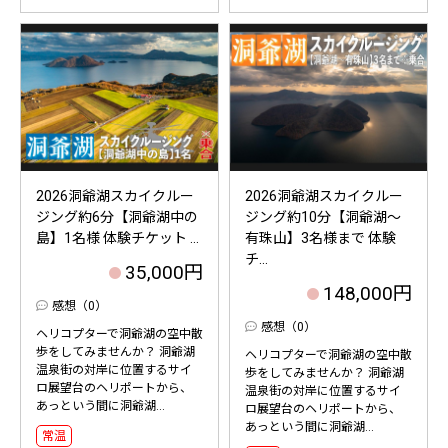
2026洞爺湖スカイクルー
2026洞爺湖スカイクルー
ジング約6分【洞爺湖中の
ジング約10分【洞爺湖～
島】1名様 体験チケット ...
有珠山】3名様まで 体験
チ...
35,000円
148,000円
感想（0）
感想（0）
ヘリコプターで洞爺湖の空中散
歩をしてみませんか？ 洞爺湖
ヘリコプターで洞爺湖の空中散
温泉街の対岸に位置するサイ
歩をしてみませんか？ 洞爺湖
ロ展望台のヘリポートから、
温泉街の対岸に位置するサイ
あっという間に洞爺湖...
ロ展望台のヘリポートから、
あっという間に洞爺湖...
常温