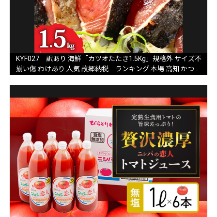
KYF027 訳あり 海鮮「カツオたたき1.5Kg」規格外 サイズ不
揃い傷 わけあり 人気 故郷納税 ランキング 本場 高知 かつお
のたたき 返礼品 8000円 冷凍 カツオのタタキ 訳アリかつおの
タタキ【koyofr】【高知県共通返礼品】ギフト 食べ物