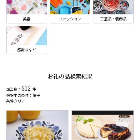
美容
ファッション
工芸品・装飾品
感謝状など
お礼の品検索結果
502
該当数：
件
選択中の条件：菓子
条件クリア