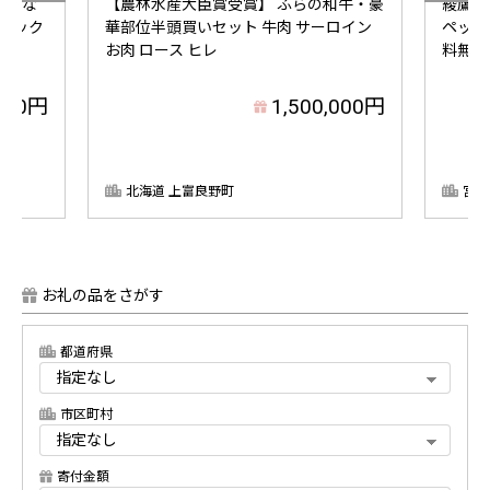
しくな
【農林水産大臣賞受賞】 ふらの和牛・豪
綾鷹 6
シック
華部位半頭買いセット 牛肉 サーロイン
ペット
お肉 ロース ヒレ
料無料
000円
1,500,000円
北海道 上富良野町
宮崎
お礼の品をさがす
都道府県
市区町村
寄付金額