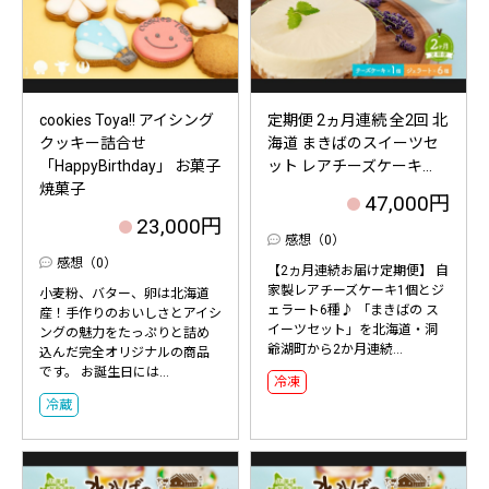
cookies Toya!! アイシング
定期便 2ヵ月連続 全2回 北
クッキー詰合せ
海道 まきばのスイーツセ
「HappyBirthday」 お菓子
ット レアチーズケーキ...
焼菓子
47,000円
23,000円
感想（0）
感想（0）
【2ヵ月連続お届け定期便】 自
家製レアチーズケーキ1個とジ
小麦粉、バター、卵は北海道
ェラート6種♪ 「まきばの ス
産！手作りのおいしさとアイシ
イーツセット」を北海道・洞
ングの魅力をたっぷりと詰め
爺湖町から2か月連続...
込んだ完全オリジナルの商品
です。 お誕生日には...
冷凍
冷蔵