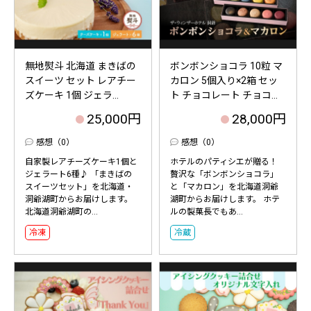
無地熨斗 北海道 まきばの
ボンボンショコラ 10粒 マ
スイーツ セット レアチー
カロン 5個入り×2箱 セッ
ズケーキ 1個 ジェラ...
ト チョコレート チョコ...
25,000円
28,000円
感想（0）
感想（0）
自家製レアチーズケーキ1個と
ホテルのパティシエが贈る！
ジェラート6種♪ 「まきばの
贅沢な「ボンボンショコラ」
スイーツセット」を北海道・
と「マカロン」を北海道洞爺
洞爺湖町からお届けします。
湖町からお届けします。 ホテ
北海道洞爺湖町の...
ルの製菓長でもあ...
冷凍
冷蔵