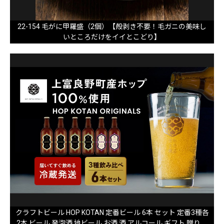
22-154 毛がに甲羅盛（2個）【殻剥き不要！毛ガニの美味し
いところだけをイイとこどり】
クラフトビール HOP KOTAN 定番ビール 6本 セット 定番3種各
2本 ビール 発泡酒 地ビール お酒 酒 アルコール ギフト 贈り物