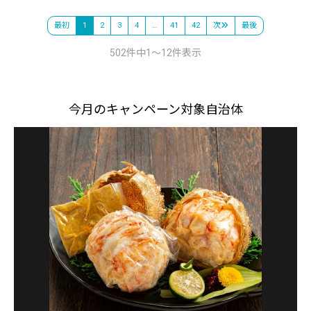
最初
1
2
3
4
…
41
42
次
最後
502件中1～12件表示
今月のキャンペーン対象自治体