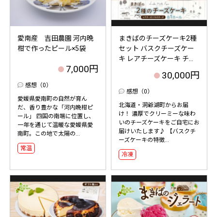
愛南産 吉田農園 河内晩
まきばのチーズケーキ2種
柑で作ったピール×5袋
セット バスクチーズケー
キ レアチーズケーキ チ...
7,000円
30,000円
感想（0）
感想（0）
愛媛県愛南町の自然が育ん
北海道・洞爺湖町からお届
だ、香り豊かな「河内晩柑ピ
け！ 濃厚でクリーミーな味わ
ール」 四国の南端に位置し、
いのチーズケーキをご自宅にお
一年を通じて温暖な愛媛県愛
届けいたします♪ 【バスクチ
南町。この地で太陽の...
ーズケーキの特徴...
常温
冷凍