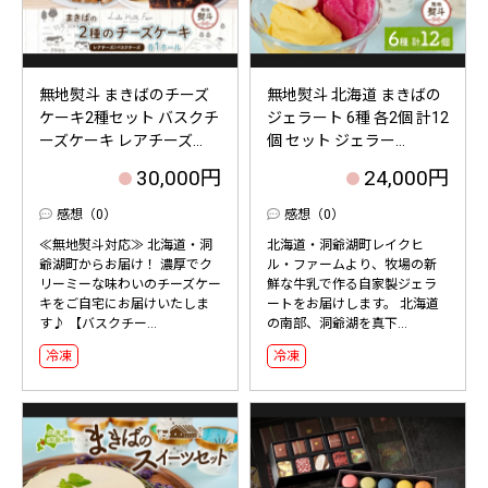
無地熨斗 まきばのチーズ
無地熨斗 北海道 まきばの
ケーキ2種セット バスクチ
ジェラート 6種 各2個 計12
ーズケーキ レアチーズ...
個 セット ジェラー...
30,000円
24,000円
感想（0）
感想（0）
≪無地熨斗対応≫ 北海道・洞
北海道・洞爺湖町レイクヒ
爺湖町からお届け！ 濃厚でク
ル・ファームより、牧場の新
リーミーな味わいのチーズケー
鮮な牛乳で作る自家製ジェラ
キをご自宅にお届けいたしま
ートをお届けします。 北海道
す♪ 【バスクチー...
の南部、洞爺湖を真下...
冷凍
冷凍