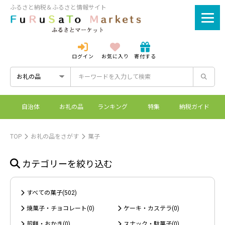
ふるさと納税＆ふるさと情報サイト
ログイン
お気に入り
寄付する
ログイン
新規登録
自治体
お礼の品
ランキング
特集
納税ガイド
ふるさとマーケットと
控除上限額シミュレーシ
ワンストップ特例制度
ふるさと納税とは？
は？
ョン
TOP
お礼の品をさがす
菓子
カテゴリーを絞り込む
すべての菓子(502)
焼菓子・チョコレート(0)
ケーキ・カステラ(0)
煎餅・おかき(0)
スナック・駄菓子(0)