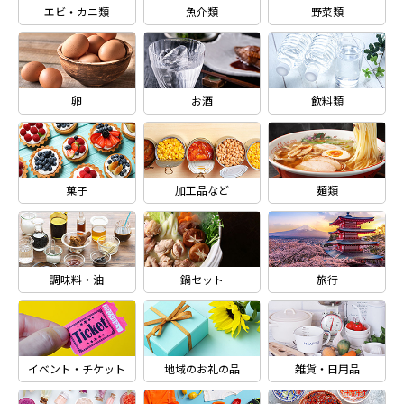
エビ・カニ類
魚介類
野菜類
卵
お酒
飲料類
菓子
加工品など
麺類
調味料・油
鍋セット
旅行
イベント・チケット
地域のお礼の品
雑貨・日用品