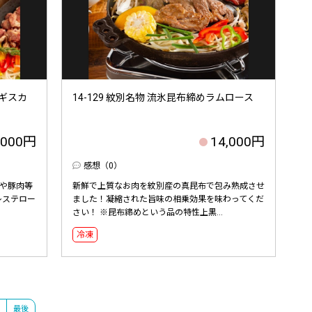
ンギスカ
14-129 紋別名物 流氷昆布締めラムロース
,000円
14,000円
感想（0）
や豚肉等
新鮮で上質なお肉を紋別産の真昆布で包み熟成させ
レステロー
ました！凝縮された旨味の相乗効果を味わってくだ
さい！ ※昆布締めという品の特性上黒...
冷凍
最後