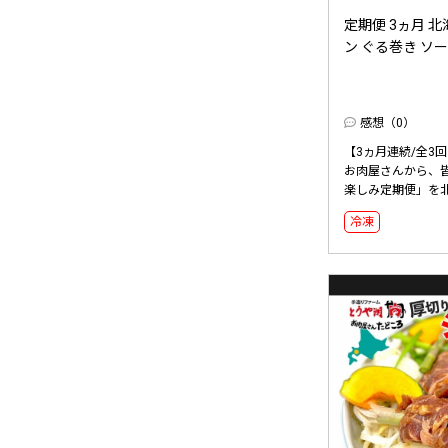
定期便 3ヵ月 
ン ぐる巻き ソーセ
感想（0）
【3ヵ月連続/全3
お肉屋さんから、
楽しみ定期便」を北
冷凍