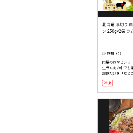
北海道 厚切り 
ン 250g×2袋 ラム
感想（0）
肉屋のおやじシリ
生ラム肉の中でも
部位だけを「だところ
冷凍