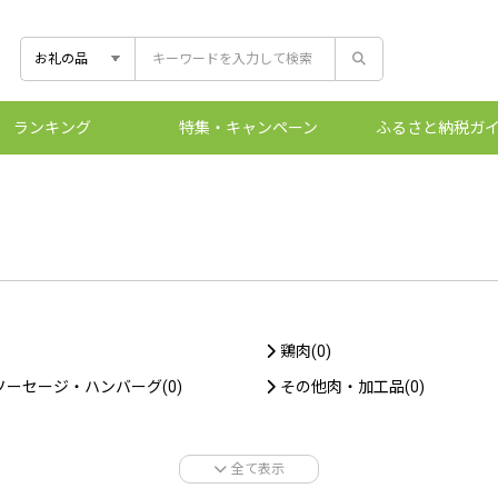
ランキング
特集
・キャンペーン
ふるさと
納税ガ
控除上限額シ
ふるさとマー
ワンストッ
ふるさと
鶏肉(0)
ソーセージ・ハンバーグ(0)
その他肉・加工品(0)
全て表示