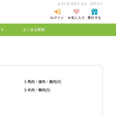
ようこそ ゲスト さん
ログイン
ログイン
お気に入り
寄付する
ログイン
新規登録
イド
よくある質問
ミュレーション
ケットとは？
プ特例制度
納税とは？
馬肉・猪肉・鹿肉(0)
羊肉・鴨肉(0)