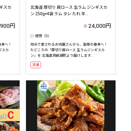
ンギスカ
北海道 厚切り 肩ロース 生ラム ジンギスカ
ン 250g×4袋 ラム タレ たれ 羊...
,900円
24,000円
感想（0）
食卓へ！
地元で愛されるお肉屋さんから、皆様の食卓へ！
ギスカ
たどころの「厚切り肩ロース 生ラムジンギスカ
ン」を 北海道洞爺湖町より届けします...
冷凍