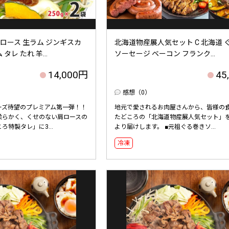
肩ロース 生ラム ジンギスカ
北海道物産展人気セット C 北海道 
 タレ たれ 羊...
ソーセージ ベーコン フランク...
14,000円
45
感想（0）
ーズ待望のプレミアム第一弾！！
地元で愛されるお肉屋さんから、皆様の
柔らかく、くせのない肩ロースの
たどころの「北海道物産展人気セット」
特製タレ」に3...
より届けします。 ■元祖ぐる巻きソ...
冷凍