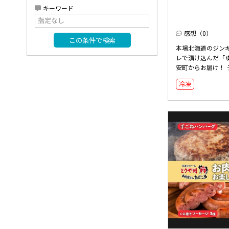
キーワード
感想（0）
この条件で検索
本場北海道のジン
レで漬け込んだ「
安町からお届け！ ラ
冷凍