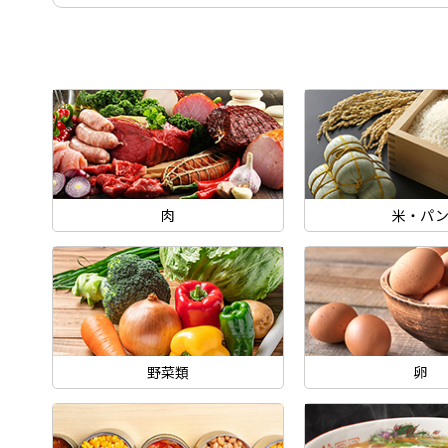
肉
米・パ
野菜類
卵