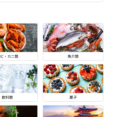
ビ・カニ類
魚介類
飲料類
菓子