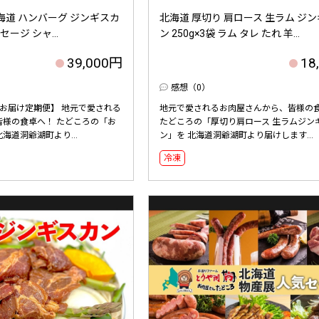
北海道 ハンバーグ ジンギスカ
北海道 厚切り 肩ロース 生ラム ジ
ージ シャ...
ン 250g×3袋 ラム タレ たれ 羊...
39,000円
18
感想（0）
回お届け定期便】 地元で愛される
地元で愛されるお肉屋さんから、皆様の
皆様の食卓へ！ たどころの「お
たどころの「厚切り肩ロース 生ラムジン
海道洞爺湖町より...
ン」を 北海道洞爺湖町より届けします...
冷凍