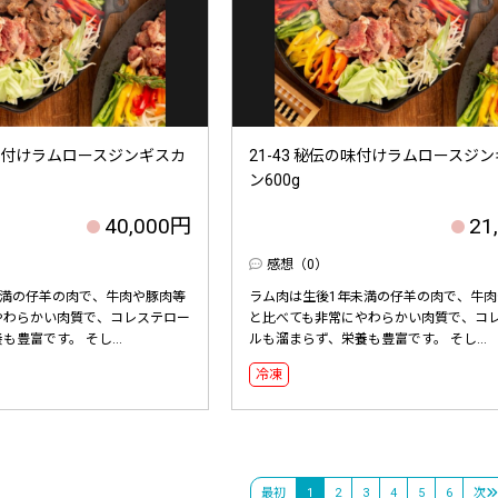
伝の味付けラムロースジンギスカ
21-43 秘伝の味付けラムロースジ
ン600g
40,000円
21
感想（0）
未満の仔羊の肉で、牛肉や豚肉等
ラム肉は生後1年未満の仔羊の肉で、牛肉
やわらかい肉質で、コレステロー
と比べても非常にやわらかい肉質で、コ
豊富です。 そし...
ルも溜まらず、栄養も豊富です。 そし...
冷凍
最初
1
2
3
4
5
6
次