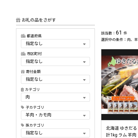
お礼の品をさがす
61
該当数：
件
都道府県
選択中の条件：肉、羊
市区町村
寄付金額
カテゴリ
子カテゴリ
孫カテゴリ
北海道 ゆきだるま
計1kg ラム 羊肉 