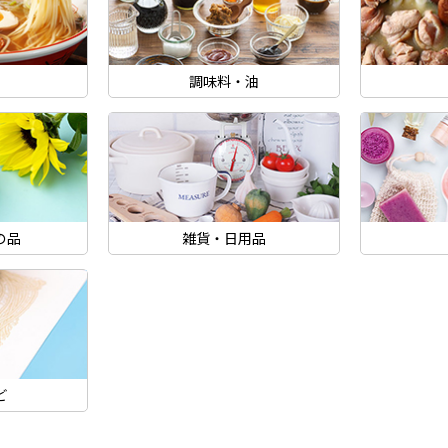
調味料・油
の品
雑貨・日用品
ど