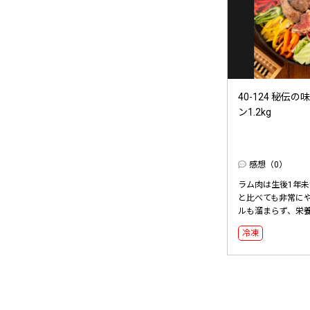
40-124 秘
ン1.2kg
感想（0）
ラム肉は生後1年
と比べても非常に
ルも溜まらず、栄養も
冷凍