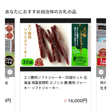
あなたにおすすめ自治体のお礼の品
ゾシカ
エゾ鹿肉ソフトジャーキー30袋セット 北
3ヵ月
株式会
海道 南富良野町 エゾシカ 鹿 鹿肉 ジャー
肉のミ
キー ソフトジャーキー...
社 鹿肉 
000円
16,000円