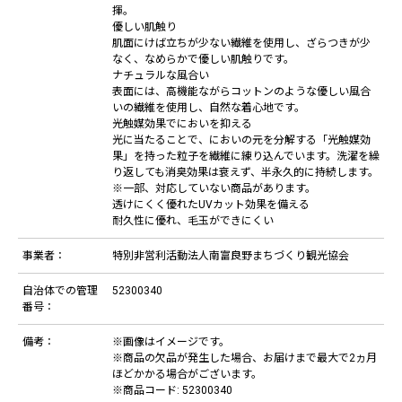
揮。
優しい肌触り
肌面にけば立ちが少ない繊維を使用し、ざらつきが少
なく、なめらかで優しい肌触りです。
ナチュラルな風合い
表面には、高機能ながらコットンのような優しい風合
いの繊維を使用し、自然な着心地です。
光触媒効果でにおいを抑える
光に当たることで、においの元を分解する「光触媒効
果」を持った粒子を繊維に練り込んでいます。洗濯を繰
り返しても消臭効果は衰えず、半永久的に持続します。
※一部、対応していない商品があります。
透けにくく優れたUVカット効果を備える
耐久性に優れ、毛玉ができにくい
事業者：
特別非営利活動法人南富良野まちづくり観光協会
自治体での管理
52300340
番号：
備考：
※画像はイメージです。
※商品の欠品が発生した場合、お届けまで最大で2ヵ月
ほどかかる場合がございます。
※商品コード: 52300340