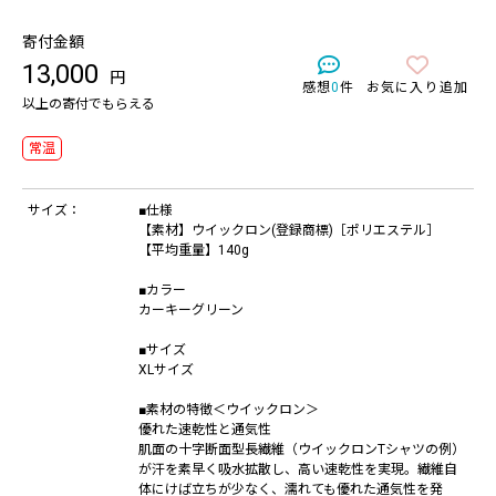
寄付金額
13,000
円
感想
0
件
お気に入り追加
以上の寄付でもらえる
常温
サイズ：
■仕様
【素材】ウイックロン(登録商標)［ポリエステル］
【平均重量】140g
■カラー
カーキーグリーン
■サイズ
XLサイズ
■素材の特徴＜ウイックロン＞
優れた速乾性と通気性
肌面の十字断面型長繊維（ウイックロンTシャツの例）
が汗を素早く吸水拡散し、高い速乾性を実現。繊維自
体にけば立ちが少なく、濡れても優れた通気性を発