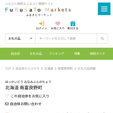
ふるさと納税＆ふるさと情報サイト
ログイン
お気に入り
寄付する
ログイン
新規登録
自治体
お礼の品
ランキング
特集
納税ガイド
ふるさとマーケットと
控除上限額シミュレーシ
ワンストップ特例制度
ふるさと納税とは？
は？
ョン
TOP
自治体からさがす
北海道
南富良野町
お礼の品詳細
ほっかいどう みなみふらのちょう
北海道 南富良野町
この自治体をお気に入り
自治体お問い合わせ