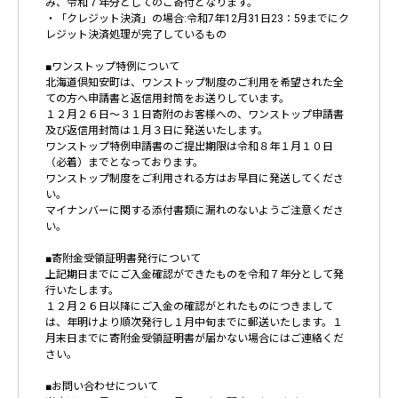
み、令和７年分としてのご寄付となります。
・「クレジット決済」の場合:令和7年12月31日23：59までにク
レジット決済処理が完了しているもの
■ワンストップ特例について
北海道倶知安町は、ワンストップ制度のご利用を希望された全
ての方へ申請書と返信用封筒をお送りしています。
１２月２６日～３１日寄附のお客様への、ワンストップ申請書
及び返信用封筒は１月３日に発送いたします。
ワンストップ特例申請書のご提出期限は令和８年１月１０日
（必着）までとなっております。
ワンストップ制度をご利用される方はお早目に発送してくださ
い。
マイナンバーに関する添付書類に漏れのないようご注意くださ
い。
■寄附金受領証明書発行について
上記期日までにご入金確認ができたものを令和７年分として発
行いたします。
１２月２６日以降にご入金の確認がとれたものにつきまして
は、年明けより順次発行し１月中旬までに郵送いたします。１
月末日までに寄附金受領証明書が届かない場合にはご連絡くだ
さい。
■お問い合わせについて