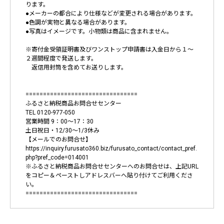
ります。
●メーカーの都合により仕様などが変更される場合があります。
●色調が実物と異なる場合があります。
●写真はイメージです。小物類は商品に含まれません。
※寄付金受領証明書及びワンストップ申請書は入金日から１～
２週間程度で発送します。
返信用封筒を含めてお送りします。
================================
ふるさと納税商品お問合せセンター
TEL 0120-977-050
営業時間 9：00～17：30
土日祝日・12/30～1/3休み
【メールでのお問合せ】
https://inquiry.furusato360.biz/furusato_contact/contact_pref.
php?pref_code=014001
※ふるさと納税商品お問合せセンターへのお問合せは、上記URL
をコピー＆ペーストしアドレスバーへ貼り付けてご利用くださ
い。
================================