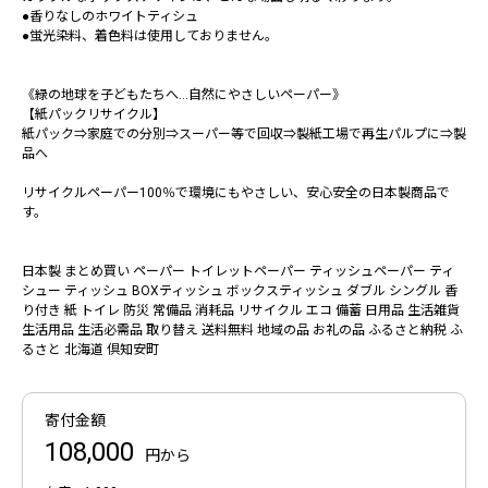
●香りなしのホワイトティシュ
●蛍光染料、着色料は使用しておりません。
《緑の地球を子どもたちへ…自然にやさしいペーパー》
【紙パックリサイクル】
紙パック⇒家庭での分別⇒スーパー等で回収⇒製紙工場で再生パルプに⇒製
品へ
リサイクルペーパー100％で環境にもやさしい、安心安全の日本製商品で
す。
日本製 まとめ買い ペーパー トイレットペーパー ティッシュペーパー ティ
シュー ティッシュ BOXティッシュ ボックスティッシュ ダブル シングル 香
り付き 紙 トイレ 防災 常備品 消耗品 リサイクル エコ 備蓄 日用品 生活雑貨
生活用品 生活必需品 取り替え 送料無料 地域の品 お礼の品 ふるさと納税 ふ
るさと 北海道 倶知安町
寄付金額
108,000
円から