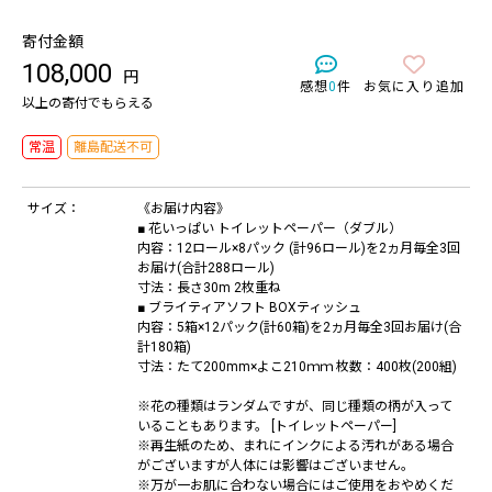
寄付金額
108,000
円
感想
0
件
お気に入り追加
以上の寄付でもらえる
常温
離島配送不可
サイズ：
《お届け内容》
■ 花いっぱい トイレットペーパー（ダブル）
内容：12ロール×8パック (計96ロール)を2ヵ月毎全3回
お届け(合計288ロール)
寸法：長さ30m 2枚重ね
■ ブライティアソフト BOXティッシュ
内容：5箱×12パック(計60箱)を2ヵ月毎全3回お届け(合
計180箱)
寸法：たて200mm×よこ210ｍｍ 枚数：400枚(200組)
※花の種類はランダムですが、同じ種類の柄が入って
いることもあります。 [トイレットペーパー]
※再生紙のため、まれにインクによる汚れがある場合
がございますが人体には影響はございません。
※万が一お肌に合わない場合にはご使用をおやめくだ