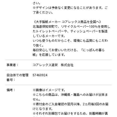
さい。
※デザインは予告なく変更になることがあります。ご
了承ください。
《大手製紙メーカー コアレックス商品を全国へ》
北海道倶知安町で、リサイクルペーパー100％を使用し
たトイレットペーパーや、ティッシュペーパーを製造
しているメーカーです。
いつも使うものだからこそ、環境にも品質にもこだわ
り抜く。
毎日安心してお使いいただける、「にっぽんの暮ら
紙」を応援しています。
事業者：
コアレックス道栄 株式会社
自治体での管理
57460924
番号：
備考：
※画像はイメージです。
※こちらの商品は、沖縄県・離島へのお届けが出来ま
せん。
※寄付金のご入金確認の翌月以降、2ヵ月毎3回のお届
けとなります。
※それぞれ別梱包でお届けをするため、到着時期が異