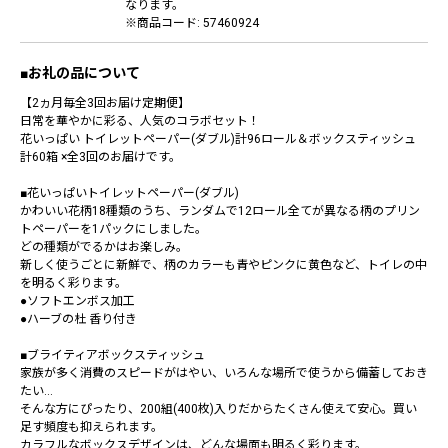
なります。
※商品コード: 57460924
■お礼の品について
【2ヵ月毎全3回お届け定期便】
日常を華やかに彩る、人気のコラボセット！
花いっぱい トイレットペーパー(ダブル)計96ロール＆ボックスティッシュ
計60箱 ×全3回のお届けです。
■花いっぱいトイレットペーパー(ダブル)
かわいい花柄18種類のうち、ランダムで12ロール全てが異なる柄のプリン
トペーパーを1パックにしました。
どの種類がでるかはお楽しみ。
新しく使うごとに新鮮で、柄のカラーも青やピンクに黄色など、トイレの中
を明るく彩ります。
●ソフトエンボス加工
●ハーブの杜 香り付き
■ブライティアボックスティッシュ
家族が多く消費のスピードがはやい、いろんな場所で使うから備蓄しておき
たい…
そんな方にぴったり、200組(400枚)入りだからたくさん使えて安心。買い
足す頻度も抑えられます。
カラフルなボックスデザインは、どんな場面も明るく彩ります。