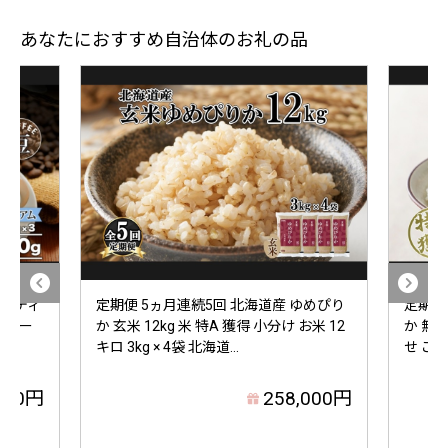
あなたにおすすめ自治体のお礼の品
 ミディ
定期便 5ヵ月連続5回 北海道産 ゆめぴり
定期便
プコー
か 玄米 12kg 米 特A 獲得 小分け お米 12
か 無洗
キロ 3kg × 4袋 北海道...
せ ごは
000円
258,000円