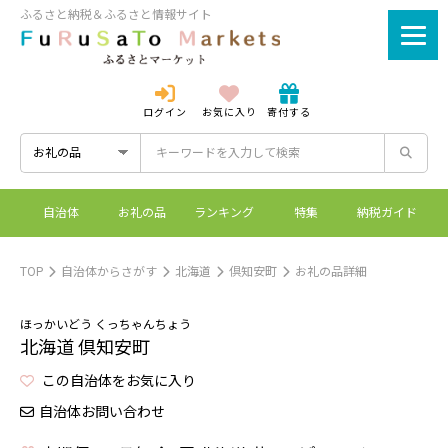
ふるさと納税＆ふるさと情報サイト
ログイン
お気に入り
寄付する
ログイン
新規登録
自治体
お礼の品
ランキング
特集
納税ガイド
ふるさとマーケットと
控除上限額シミュレーシ
ワンストップ特例制度
ふるさと納税とは？
は？
ョン
TOP
自治体からさがす
北海道
倶知安町
お礼の品詳細
ほっかいどう くっちゃんちょう
北海道 倶知安町
この自治体をお気に入り
自治体お問い合わせ