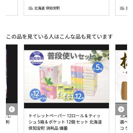
北海道 倶知安町
北海
この品を見ている人はこんな品も見ています
イガニし
トイレットペーパー 12ロール & ティッ
北海道 
 お刺
シュ 5箱 & ポケット 12個 セット 北海道
選べる 
倶知安町 消耗品 備蓄
コ ケー