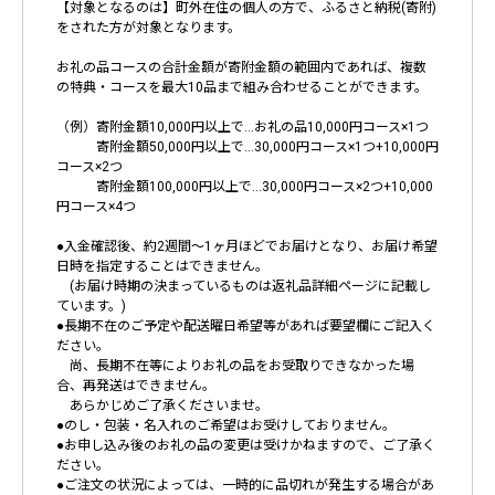
【対象となるのは】町外在住の個人の方で、ふるさと納税(寄附)
をされた方が対象となります。
お礼の品コースの合計金額が寄附金額の範囲内であれば、複数
の特典・コースを最大10品まで組み合わせることができます。
（例）寄附金額10,000円以上で…お礼の品10,000円コース×1つ
寄附金額50,000円以上で…30,000円コース×1つ+10,000円
コース×2つ
寄附金額100,000円以上で…30,000円コース×2つ+10,000
円コース×4つ
●入金確認後、約2週間～1ヶ月ほどでお届けとなり、お届け希望
日時を指定することはできません。
(お届け時期の決まっているものは返礼品詳細ページに記載し
ています。)
●長期不在のご予定や配送曜日希望等があれば要望欄にご記入く
ださい。
尚、長期不在等によりお礼の品をお受取りできなかった場
合、再発送はできません。
あらかじめご了承くださいませ。
●のし・包装・名入れのご希望はお受けしておりません。
●お申し込み後のお礼の品の変更は受けかねますので、ご了承く
ださい。
●ご注文の状況によっては、一時的に品切れが発生する場合があ