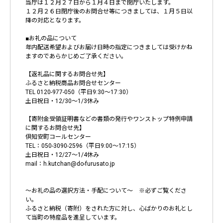
当庁は１２月２７日から１月４日まで閉庁いたします。
１２月２６日閉庁後のお問合せ等につきましては、１月５日以
降の対応となります。
■お礼の品について
年内配送希望およびお届け日時の指定につきましては受けかね
ますのであらかじめご了承ください。
【返礼品に関するお問合せ先】
ふるさと納税商品お問合せセンター
TEL 0120-977-050（平日9:30〜17:30）
土日祝日・12/30～1/3休み
【寄附金受領証明書などの書類の発行やワンストップ特例申請
に関するお問合せ先】
倶知安町コールセンター
TEL：050-3090-2596（平日9:00〜17:15）
土日祝日・12/27～1/4休み
mail：h.kutchan@do-furusato.jp
～お礼の品の選択方法・手配について～ ※必ずご覧くださ
い。
ふるさと納税（寄附）をされた方に対し、心ばかりのお礼とし
て当町の特産品を進呈しています。