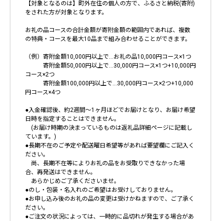
【対象となるのは】町外在住の個人の方で、ふるさと納税(寄附)
をされた方が対象となります。
お礼の品コースの合計金額が寄附金額の範囲内であれば、複数
の特典・コースを最大10品まで組み合わせることができます。
（例）寄附金額10,000円以上で…お礼の品10,000円コース×1つ
寄附金額50,000円以上で…30,000円コース×1つ+10,000円
コース×2つ
寄附金額100,000円以上で…30,000円コース×2つ+10,000
円コース×4つ
●入金確認後、約2週間～1ヶ月ほどでお届けとなり、お届け希望
日時を指定することはできません。
(お届け時期の決まっているものは返礼品詳細ページに記載し
ています。)
●長期不在のご予定や配送曜日希望等があれば要望欄にご記入く
ださい。
尚、長期不在等によりお礼の品をお受取りできなかった場
合、再発送はできません。
あらかじめご了承くださいませ。
●のし・包装・名入れのご希望はお受けしておりません。
●お申し込み後のお礼の品の変更は受けかねますので、ご了承く
ださい。
●ご注文の状況によっては、一時的に品切れが発生する場合があ