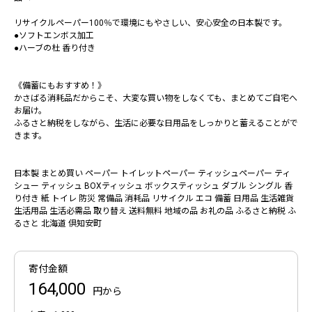
リサイクルペーパー100％で環境にもやさしい、安心安全の日本製です。
●ソフトエンボス加工
●ハーブの杜 香り付き
《備蓄にもおすすめ！》
かさばる消耗品だからこそ、大変な買い物をしなくても、まとめてご自宅へ
お届け。
ふるさと納税をしながら、生活に必要な日用品をしっかりと蓄えることがで
きます。
日本製 まとめ買い ペーパー トイレットペーパー ティッシュペーパー ティ
シュー ティッシュ BOXティッシュ ボックスティッシュ ダブル シングル 香
り付き 紙 トイレ 防災 常備品 消耗品 リサイクル エコ 備蓄 日用品 生活雑貨
生活用品 生活必需品 取り替え 送料無料 地域の品 お礼の品 ふるさと納税 ふ
るさと 北海道 倶知安町
寄付金額
164,000
円から