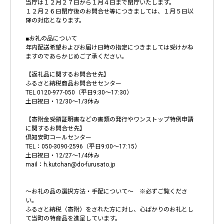
当庁は１２月２７日から１月４日まで閉庁いたします。
１２月２６日閉庁後のお問合せ等につきましては、１月５日以
降の対応となります。
■お礼の品について
年内配送希望およびお届け日時の指定につきましては受けかね
ますのであらかじめご了承ください。
【返礼品に関するお問合せ先】
ふるさと納税商品お問合せセンター
TEL 0120-977-050（平日9:30〜17:30）
土日祝日・12/30～1/3休み
【寄附金受領証明書などの書類の発行やワンストップ特例申請
に関するお問合せ先】
倶知安町コールセンター
TEL：050-3090-2596（平日9:00〜17:15）
土日祝日・12/27～1/4休み
mail：h.kutchan@do-furusato.jp
～お礼の品の選択方法・手配について～ ※必ずご覧くださ
い。
ふるさと納税（寄附）をされた方に対し、心ばかりのお礼とし
て当町の特産品を進呈しています。