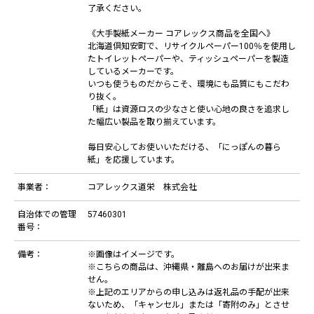
了承ください。
《大手製紙メーカー コアレックス商品を全国へ》
北海道倶知安町で、リサイクルペーパー100％を使用し
たトイレットペーパーや、ティッシュペーパーを製造
しているメーカーです。
いつも使うものだからこそ、環境にも品質にもこだわ
り抜く。
「紙」は資源ロスの少なさと使い心地の良さを追求し
た幅広い製品を取り揃えています。
毎日安心してお使いいただける、「にっぽんの暮ら
紙」を応援しています。
事業者：
コアレックス道栄 株式会社
自治体での管理
57460301
番号：
備考：
※画像はイメージです。
※こちらの商品は、沖縄県・離島へのお届けが出来ま
せん。
※上記のエリアからの申し込みは返礼品の手配が出来
ないため、「キャンセル」または「寄附のみ」とさせ