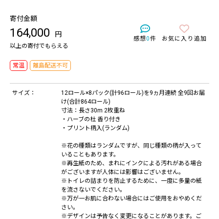
寄付金額
164,000
円
感想
0
件
お気に入り追加
以上の寄付でもらえる
常温
離島配送不可
サイズ：
12ロール×8パック(計96ロール)を9ヵ月連続 全9回お届
け(合計864ロール)
寸法：長さ30m 2枚重ね
・ハーブの杜 香り付き
・プリント柄入(ランダム)
※花の種類はランダムですが、同じ種類の柄が入って
いることもあります。
※再生紙のため、まれにインクによる汚れがある場合
がございますが人体には影響はございません。
※トイレの詰まりを防止するために、一度に多量の紙
を流さないでください。
※万が一お肌に合わない場合にはご使用をおやめくだ
さい。
※デザインは予告なく変更になることがあります。ご