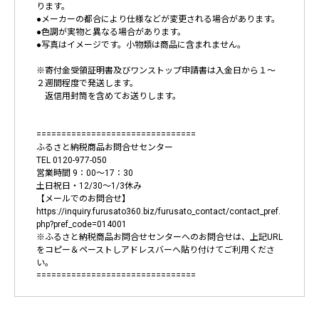
ります。
●メーカーの都合により仕様などが変更される場合があります。
●色調が実物と異なる場合があります。
●写真はイメージです。小物類は商品に含まれません。
※寄付金受領証明書及びワンストップ申請書は入金日から１～
２週間程度で発送します。
返信用封筒を含めてお送りします。
================================
ふるさと納税商品お問合せセンター
TEL 0120-977-050
営業時間 9：00～17：30
土日祝日・12/30～1/3休み
【メールでのお問合せ】
https://inquiry.furusato360.biz/furusato_contact/contact_pref.
php?pref_code=014001
※ふるさと納税商品お問合せセンターへのお問合せは、上記URL
をコピー＆ペーストしアドレスバーへ貼り付けてご利用くださ
い。
================================