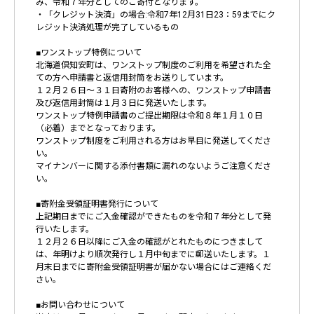
み、令和７年分としてのご寄付となります。
・「クレジット決済」の場合:令和7年12月31日23：59までにク
レジット決済処理が完了しているもの
■ワンストップ特例について
北海道倶知安町は、ワンストップ制度のご利用を希望された全
ての方へ申請書と返信用封筒をお送りしています。
１２月２６日～３１日寄附のお客様への、ワンストップ申請書
及び返信用封筒は１月３日に発送いたします。
ワンストップ特例申請書のご提出期限は令和８年１月１０日
（必着）までとなっております。
ワンストップ制度をご利用される方はお早目に発送してくださ
い。
マイナンバーに関する添付書類に漏れのないようご注意くださ
い。
■寄附金受領証明書発行について
上記期日までにご入金確認ができたものを令和７年分として発
行いたします。
１２月２６日以降にご入金の確認がとれたものにつきまして
は、年明けより順次発行し１月中旬までに郵送いたします。１
月末日までに寄附金受領証明書が届かない場合にはご連絡くだ
さい。
■お問い合わせについて