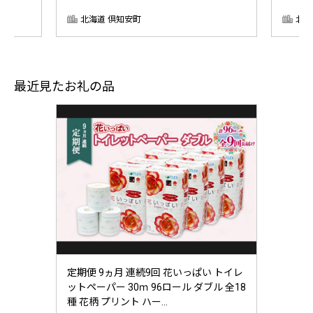
北海道 倶知安町
北海
最近見たお礼の品
定期便 9ヵ月 連続9回 花いっぱい トイレ
ットペーパー 30ｍ 96ロール ダブル 全18
種 花柄 プリント ハー...