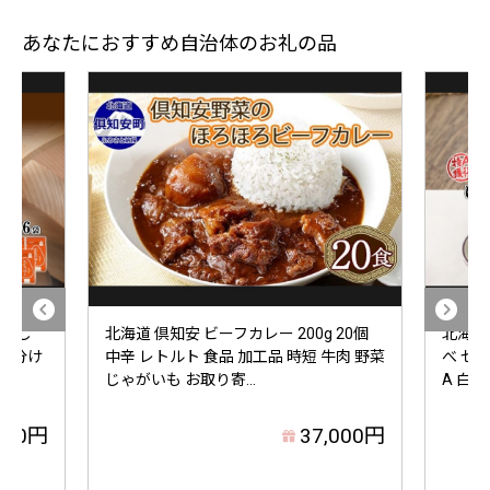
あなたにおすすめ自治体のお礼の品
つぼし
北海道 倶知安 ビーフカレー 200g 20個
北海道
米 小分け
中辛 レトルト 食品 加工品 時短 牛肉 野菜
べ セッ
じゃがいも お取り寄...
A 白米
000円
37,000円