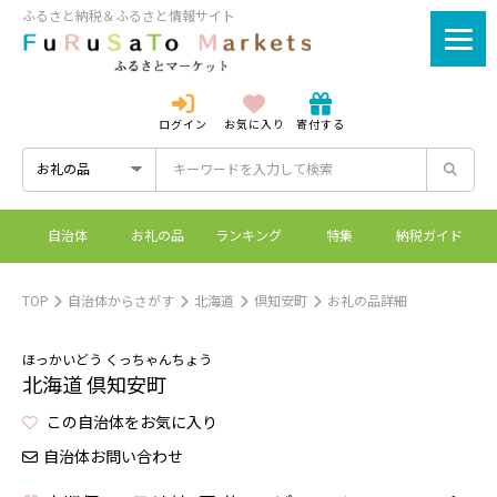
ふるさと納税＆ふるさと情報サイト
ログイン
お気に入り
寄付する
ログイン
新規登録
自治体
お礼の品
ランキング
特集
納税ガイド
ふるさとマーケットと
控除上限額シミュレーシ
ワンストップ特例制度
ふるさと納税とは？
は？
ョン
TOP
自治体からさがす
北海道
倶知安町
お礼の品詳細
ほっかいどう くっちゃんちょう
北海道 倶知安町
この自治体をお気に入り
自治体お問い合わせ