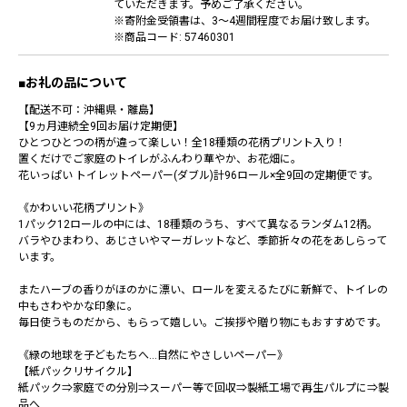
ていただきます。予めご了承ください。
※寄附金受領書は、3～4週間程度でお届け致します。
※商品コード: 57460301
■お礼の品について
【配送不可：沖縄県・離島】
【9ヵ月連続全9回お届け定期便】
ひとつひとつの柄が違って楽しい！全18種類の花柄プリント入り！
置くだけでご家庭のトイレがふんわり華やか、お花畑に。
花いっぱい トイレットペーパー(ダブル)計96ロール×全9回の定期便です。
《かわいい花柄プリント》
1パック12ロールの中には、18種類のうち、すべて異なるランダム12柄。
バラやひまわり、あじさいやマーガレットなど、季節折々の花をあしらって
います。
またハーブの香りがほのかに漂い、ロールを変えるたびに新鮮で、トイレの
中もさわやかな印象に。
毎日使うものだから、もらって嬉しい。ご挨拶や贈り物にもおすすめです。
《緑の地球を子どもたちへ…自然にやさしいペーパー》
【紙パックリサイクル】
紙パック⇒家庭での分別⇒スーパー等で回収⇒製紙工場で再生パルプに⇒製
品へ