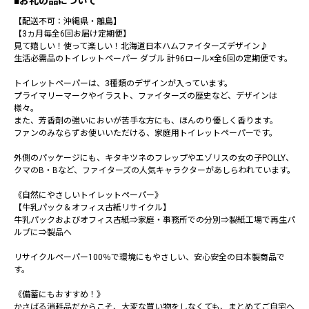
■お礼の品について
【配送不可：沖縄県・離島】
【3ヵ月毎全6回お届け定期便】
見て嬉しい！使って楽しい！北海道日本ハムファイターズデザイン♪
生活必需品のトイレットペーパー ダブル 計96ロール×全6回の定期便です。
トイレットペーパーは、3種類のデザインが入っています。
プライマリーマークやイラスト、ファイターズの歴史など、デザインは
様々。
また、芳香剤の強いにおいが苦手な方にも、ほんのり優しく香ります。
ファンのみならずお使いいただける、家庭用トイレットペーパーです。
外側のパッケージにも、キタキツネのフレップやエゾリスの女の子POLLY、
クマのB・Bなど、ファイターズの人気キャラクターがあしらわれています。
《自然にやさしいトイレットペーパー》
【牛乳パック＆オフィス古紙リサイクル】
牛乳パックおよびオフィス古紙⇒家庭・事務所での分別⇒製紙工場で再生パ
ルプに⇒製品へ
リサイクルペーパー100％で環境にもやさしい、安心安全の日本製商品で
す。
《備蓄にもおすすめ！》
かさばる消耗品だからこそ、大変な買い物をしなくても、まとめてご自宅へ