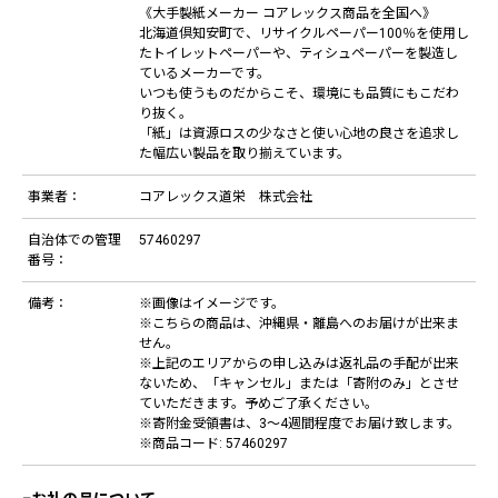
《大手製紙メーカー コアレックス商品を全国へ》
北海道倶知安町で、リサイクルペーパー100％を使用し
たトイレットペーパーや、ティシュペーパーを製造し
ているメーカーです。
いつも使うものだからこそ、環境にも品質にもこだわ
り抜く。
「紙」は資源ロスの少なさと使い心地の良さを追求し
た幅広い製品を取り揃えています。
事業者：
コアレックス道栄 株式会社
自治体での管理
57460297
番号：
備考：
※画像はイメージです。
※こちらの商品は、沖縄県・離島へのお届けが出来ま
せん。
※上記のエリアからの申し込みは返礼品の手配が出来
ないため、「キャンセル」または「寄附のみ」とさせ
ていただきます。予めご了承ください。
※寄附金受領書は、3～4週間程度でお届け致します。
※商品コード: 57460297