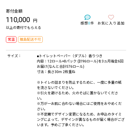
寄付金額
110,000
円
感想
0
件
お気に入り追加
以上の寄付でもらえる
常温
離島配送不可
サイズ：
■トイレットペーパー（ダブル）香りつき
内容：12ロール×8パック (計96ロール)を3ヵ月毎全6回
お届け(なんと合計576ロール)
寸法：長さ30m 2枚重ね
※トイレの詰まりを防止するために、一度に多量の紙
を流さないでください。
※引火を避けるため、火のそばに置かないでくださ
い。
※万が一お肌に合わない場合にはご使用をおやめくだ
さい。
※不定期でデザイン変更になるため、お申込のタイミ
ングによって、デザインが異なるものが届く場合がござ
います。予めご了承ください。