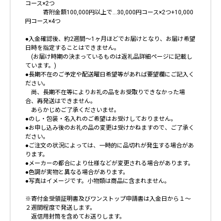
コース×2つ
寄附金額100,000円以上で…30,000円コース×2つ+10,000
円コース×4つ
●入金確認後、約2週間～1ヶ月ほどでお届けとなり、お届け希望
日時を指定することはできません。
(お届け時期の決まっているものは返礼品詳細ページに記載し
ています。)
●長期不在のご予定や配送曜日希望等があれば要望欄にご記入く
ださい。
尚、長期不在等によりお礼の品をお受取りできなかった場
合、再発送はできません。
あらかじめご了承くださいませ。
●のし・包装・名入れのご希望はお受けしておりません。
●お申し込み後のお礼の品の変更は受けかねますので、ご了承く
ださい。
●ご注文の状況によっては、一時的に品切れが発生する場合があ
ります。
●メーカーの都合により仕様などが変更される場合があります。
●色調が実物と異なる場合があります。
●写真はイメージです。小物類は商品に含まれません。
※寄付金受領証明書及びワンストップ申請書は入金日から１～
２週間程度で発送します。
返信用封筒を含めてお送りします。