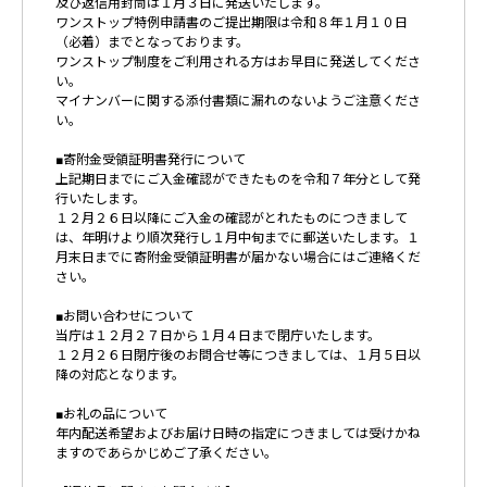
及び返信用封筒は１月３日に発送いたします。
ワンストップ特例申請書のご提出期限は令和８年１月１０日
（必着）までとなっております。
ワンストップ制度をご利用される方はお早目に発送してくださ
い。
マイナンバーに関する添付書類に漏れのないようご注意くださ
い。
■寄附金受領証明書発行について
上記期日までにご入金確認ができたものを令和７年分として発
行いたします。
１２月２６日以降にご入金の確認がとれたものにつきまして
は、年明けより順次発行し１月中旬までに郵送いたします。１
月末日までに寄附金受領証明書が届かない場合にはご連絡くだ
さい。
■お問い合わせについて
当庁は１２月２７日から１月４日まで閉庁いたします。
１２月２６日閉庁後のお問合せ等につきましては、１月５日以
降の対応となります。
■お礼の品について
年内配送希望およびお届け日時の指定につきましては受けかね
ますのであらかじめご了承ください。