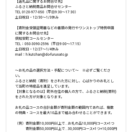
【返礼品に関するお問合せ先】
ふるさと納税商品お問合せセンター
TEL 0120-977-050（平日9:30〜17:30）
土日祝日・12/30～1/3休み
【寄附金受領証明書などの書類の発行やワンストップ特例申請
に関するお問合せ先】
倶知安町コールセンター
TEL：050-3090-2596（平日9:00〜17:15）
土日祝日・12/27～1/4休み
mail：h.kutchan@do-furusato.jp
～お礼の品の選択方法・手配について～ ※必ずご覧くださ
い。
ふるさと納税（寄附）をされた方に対し、心ばかりのお礼とし
て当町の特産品を進呈しています。
【対象となるのは】町外在住の個人の方で、ふるさと納税(寄附)
をされた方が対象となります。
お礼の品コースの合計金額が寄附金額の範囲内であれば、複数
の特典・コースを最大10品まで組み合わせることができます。
（例）寄附金額10,000円以上で…お礼の品10,000円コース×1つ
寄附金額50,000円以上で…30,000円コース×1つ+10,000円