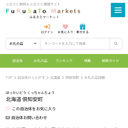
ふるさと納税＆ふるさと情報サイト
ログイン
お気に入り
寄付する
ログイン
新規登録
自治体
お礼の品
ランキング
特集
納税ガイド
ふるさとマーケットと
控除上限額シミュレーシ
ワンストップ特例制度
ふるさと納税とは？
は？
ョン
TOP
自治体からさがす
北海道
倶知安町
お礼の品詳細
ほっかいどう くっちゃんちょう
北海道 倶知安町
この自治体をお気に入り
自治体お問い合わせ