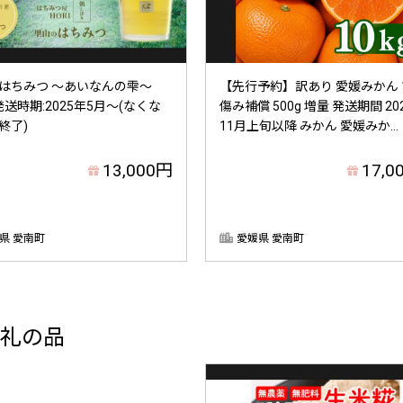
はちみつ ～あいなんの雫～
【先行予約】訳あり 愛媛みかん 1
 発送時期:2025年5月～(なくな
傷み補償 500g 増量 発送期間 20
終了)
11月上旬以降 みかん 愛媛みか...
13,000円
17,0
県 愛南町
愛媛県 愛南町
礼の品