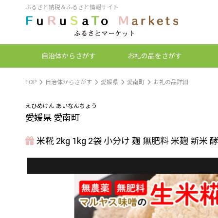
ふるさと納税＆ふるさと情報サイト
自治体
からさがす
お礼の品
をさがす
TOP
自治体からさがす
愛媛県
愛南町
お礼の品詳細
えひめけん あいなんちょう
愛媛県 愛南町
米糀 2kg 1kg 2袋 小分け 麹 無肥料 米麹 新米