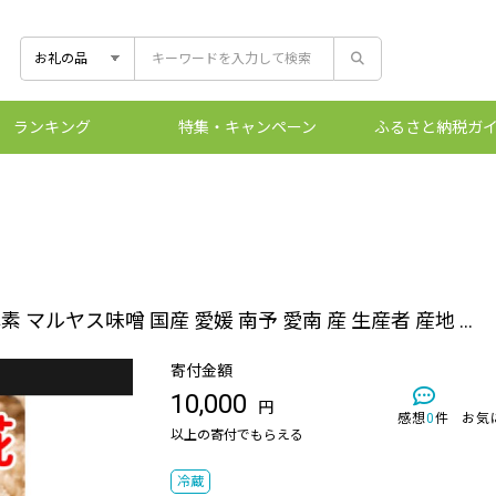
ランキング
特集
・キャンペーン
ふるさと
納税ガ
控除上限額シ
ふるさとマー
ワンストッ
ふるさと
 酵素 マルヤス味噌 国産 愛媛 南予 愛南 産 生産者 産地 ...
寄付金額
10,000
円
感想
0
件
お気
以上の寄付でもらえる
冷蔵