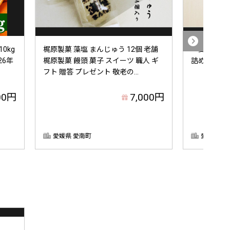
0kg
梶原製菓 藻塩 まんじゅう 12個 老舗
～愛南丸の
26年
梶原製菓 饅頭 菓子 スイーツ 職人 ギ
詰め合わせ「
フト 贈答 プレゼント 敬老の...
00円
7,000円
愛媛県 愛南町
愛媛県 愛