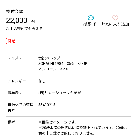
寄付金額
22,000
円
感想
0
件
お気に入り追加
以上の寄付でもらえる
常温
サイズ：
伝説のホップ
SORACHI 1984 350ml×24缶
アルコール 5.5%
アレルギー：
なし
事業者：
(有)リカーショップかまだ
自治体での管理
55430215
番号：
備考：
※画像はイメージです。
※20歳未満の飲酒は法律で禁止されています。20歳未
満の申し受けは致しておりません。