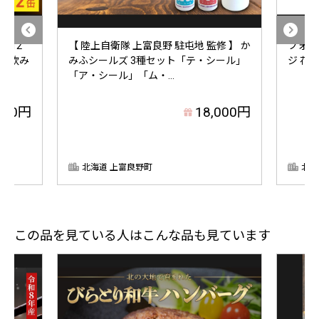
× 12
【 陸上自衛隊 上富良野 駐屯地 監修 】 か
フォレ
ル 飲み
みふシールズ 3種セット「テ・シール」
ジ 花
「ア・シール」「ム・...
000円
18,000円
北海道 上富良野町
北海
この品を見ている人はこんな品も見ています