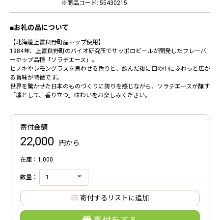
※商品コード: 55430215
■お礼の品について
【北海道上富良野町産ホップ使用】
1984年、上富良野町のバイオ研究所でサッポロビールが開発したフレーバ
ーホップ品種「ソラチエース」。
ヒノキやレモングラスを思わせる香りと、飲んだ後に口の中にふわっと広が
る旨味が特徴です。
世界を驚かせた日本のものづくりに誇りを感じながら、ソラチエースが醸す
「凛として、香り立つ」味わいをお楽しみください。
寄付金額
22,000
円から
在庫：1,000
数量：
寄付するリストに追加