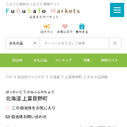
ふるさと納税＆ふるさと情報サイト
ログイン
お気に入り
寄付する
ログイン
新規登録
自治体
お礼の品
ランキング
特集
納税ガイド
ふるさとマーケットと
控除上限額シミュレーシ
ワンストップ特例制度
ふるさと納税とは？
は？
ョン
TOP
自治体からさがす
北海道
上富良野町
お礼の品詳細
ほっかいどう かみふらのちょう
北海道 上富良野町
この自治体をお気に入り
自治体お問い合わせ