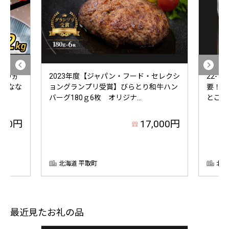
 】9ヵ
2023年度【ジャパン・フード・セレクシ
22-
米＜なな
ョングランプリ受賞】びらとり和牛ハン
要！毛
バーグ180ｇ6枚 オリジナ...
とこど
000円
17,000円
北海道 平取町
北海
最近見たお礼の品