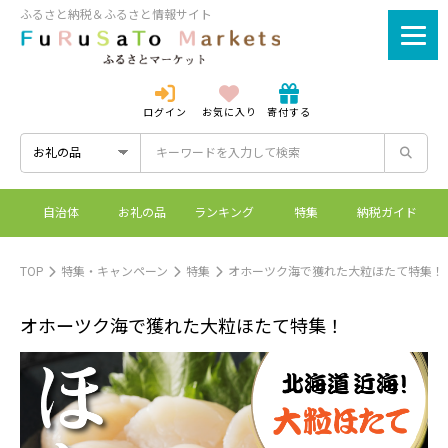
ふるさと納税＆ふるさと情報サイト
ログイン
お気に入り
寄付する
ログイン
新規登録
自治体
お礼の品
ランキング
特集
納税ガイド
ふるさとマーケットと
控除上限額シミュレーシ
ワンストップ特例制度
ふるさと納税とは？
は？
ョン
TOP
特集・キャンペーン
特集
オホーツク海で獲れた大粒ほたて特集！
オホーツク海で獲れた大粒ほたて特集！