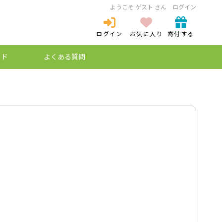
ようこそ ゲスト さん
ログイン
ログイン
お気に入り
寄付する
ログイン
新規登録
イド
よくある質問
ミュレーション
ケットとは？
プ特例制度
納税とは？