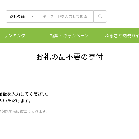
ランキング
特集
・キャンペーン
ふるさと
納税ガ
控除上限額シ
ふるさとマー
ワンストッ
ふるさと
お礼の品不要の寄付
金額を入力してください。
みいただけます。
の課題解決に役立てられます。