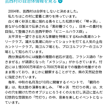
芸西村の自治体情報を見る
2004年、芸西村は合併をしないと決めました。
私たちはこの村に愛着と誇りを持っています。
白く輝く砂浜と風に揺れる青々とした松原が続く「琴ヶ浜」、
昔ながらの製法で伝承される「黒砂糖づくり」、日本一の農村を
目指して整備された芸西平野の「ビニールハウス群」。
太平洋を一望できる壮大な景観を特徴とするKochi黒潮カント
リークラブ。雄大な黒潮に向かってショットを打てる人気の土佐
カントリークラブ。両ゴルフ場とも、プロゴルフツアーのゴルフ
場として知られています。
西分漁協布巾には複数の種類の岩石が混在、フランス語の「か
きまぜる」が語源となった「メランジュ」がからきています。付
近には１憶3000万年前から7000万年前までの複数の地層がその
まま残っており、まじかに観察することができ、県の天然記念物
に指定されています。
毎年、中秋の名月及び10月に開催するイベントで、「観月の
宴」は、和太鼓の演奏を楽しみ、「琴ヶ浜 竹灯りの宵」は、大
小の穴を開けた竹のオブジェにろうそくの火を灯し浜辺に並んだ
幻想的な雰囲気の「竹灯り」の中、音楽を楽しむイベントとなっ
ています。