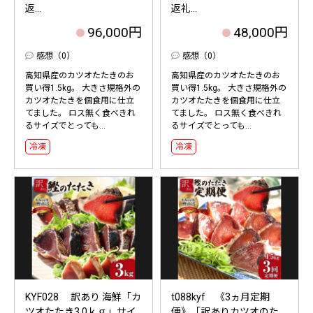
返...
返礼...
96,000円
48,000円
感想（0）
感想（0）
高知県産のカツオたたきのお
高知県産のカツオたたきのお
買い得1.5kg。 大きさ規格外の
買い得1.5kg。 大きさ規格外の
カツオたたきを個食用に仕立
カツオたたきを個食用に仕立
てました。 ロス無く食べきれ
てました。 ロス無く食べきれ
るサイズでとっても...
るサイズでとっても...
冷凍
冷凍
KYF028 訳あり 海鮮「カ
t088kyf 《3ヵ月定期
ツオたたき3.0ｋｇ」サイ
便》「訳ありカツオのた