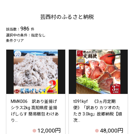
芸西村のふるさと納税
986
該当数：
件
選択中の条件：指定なし
条件クリア
MMK006 訳あり釜揚げ
t091kyf 《3ヵ月定期
シラス2kg 高知県産 釜揚
便》「訳あり カツオのた
げしらす 簡易梱包 わけあ
たき 3.0kg」故郷納税【順
り...
次...
12,000円
48,000円