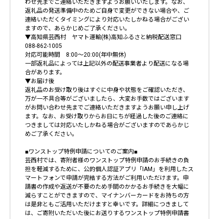
わせ先までご連絡いただきますようお願いいたします。なお、
返礼品の発送準備中のためご自身で変更ができない場合や、ご
連絡いただくタイミングにより対応いたしかねる場合がござい
ますので、あらかじめご了承ください。
▼高知県芸西村 ヤマト運輸(株)高知ふるさと納税配送窓口
088-862-1005
対応可能時間 8:00～20:00(年中無休)
一部返礼品によっては上記以外の配送事業者より配送になる場
合があります。
▼お届け後
返礼品のお受け取り後はすぐに中身や状態をご確認いただき、
万が一不具合等がございましたら、大変お手数ではございます
がお問い合わせ先までご連絡いただきますようお願い申し上げ
ます。なお、お受け取りからお日にちが経過した後のご連絡に
つきましては対応いたしかねる場合がございますのであらかじ
めご了承ください。
■ワンストップ特例申請についてのご案内■
芸西村では、寄附者様のワンストップ特例申請のお手続きの負
担を軽減するために、公的個人認証アプリ「IAM」を利用したス
マートフォンで申請が完結する方法がご利用いただけます。申
請書の作成や返送が不要のため手間のかかるお手続きを大幅に
減らすことができますので、マイナンバーカードをお持ちの方
は是非ともご活用いただけますと幸いです。詳細につきまして
は、ご寄附いただいた後にお送りするワンストップ特例申請書