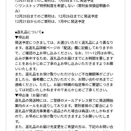
12月31日までのご寄附は、1月5日までに発送予定
◇ワンストップ特例制度を希望しない（寄附金受領証明書の
み）
12月20日までのご寄附は、12月26日までに発送予定
12月21日からのご寄附は、1月中に発送予定
■返礼品について■
▼申込前
発送予定につきましては、お選びいただく返礼品により異なり
ます。各返礼品詳細ページの「配送」欄に記載しておりますの
で、ご確認の上お申し込みください。なお、11～12月はお申し
込みが集中するため、返礼品のお届けまでにお時間を要します
ことをあらかじめご了承の上お申し込みいただきますようお願
いいたします。
また、返礼品をお受け取りいただけないご不在期間等がござい
ましたら、備考欄にご入力いただくか、お問い合わせ先までご
連絡ください。ただし、お届け時期の指定等のご要望につきま
しては対応いたしかねますのであらかじめご了承ください。
▼申込後（お届け前）
返礼品の発送時には、ご登録のメールアドレス宛てに発送開始
案内のメールをお送りしております。寄附者様のご都合により
返礼品が発送元事業者へ返品された場合は再送いたしかねます
ので、お早めにお受け取りいただきますようお願いいたしま
す。
また、返礼品のお届け先変更をご希望の方は、下記のお問い合