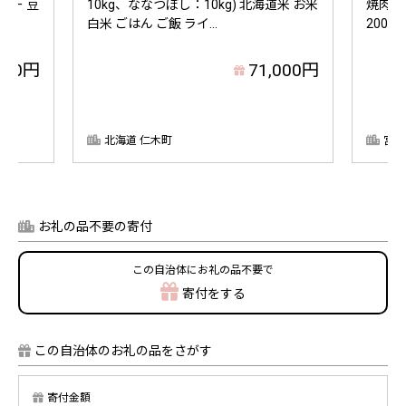
ーヒー 豆
10kg、ななつぼし：10kg) 北海道米 お米
焼肉バ
白米 ごはん ご飯 ライ...
200
000円
71,000円
北海道 仁木町
宮崎
お礼の品不要の寄付
この自治体にお礼の品不要で
寄付をする
この自治体のお礼の品をさがす
寄付金額