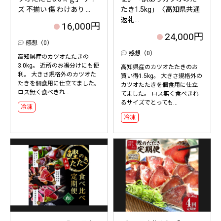
ズ 不揃い 傷 わけあり ...
たき1.5kg」〈高知県共通
返礼...
16,000円
24,000円
感想（0）
感想（0）
高知県産のカツオたたきの
3.0kg。 近所のお裾分けにも便
高知県産のカツオたたきのお
利。 大きさ規格外のカツオた
買い得1.5kg。 大きさ規格外の
たきを個食用に仕立てました。
カツオたたきを個食用に仕立
ロス無く食べきれ...
てました。 ロス無く食べきれ
るサイズでとっても...
冷凍
冷凍