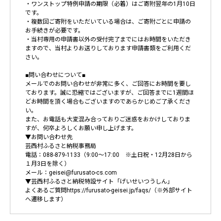
・ワンストップ特例申請の期限（必着）はご寄附翌年の1月10日
です。
・複数回ご寄附をいただいている場合は、ご寄附ごとに申請の
お手続きが必要です。
・当村専用の申請書以外の受付完了までにはお時間をいただき
ますので、当村よりお送りしております申請書類をご利用くだ
さい。
■問い合わせについて■
メールでのお問い合わせが非常に多く、ご回答にお時間を要し
ております。誠に恐縮ではございますが、ご回答までに1週間ほ
どお時間を頂く場合もございますのであらかじめご了承くださ
い。
また、お電話も大変混み合っておりご迷惑をおかけしておりま
すが、何卒よろしくお願い申し上げます。
▼お問い合わせ先
芸西村ふるさと納税事務局
電話：088-879-1133（9:00～17:00 ※土日祝・12月28日から
１月3日を除く）
メール：geisei@furusato-cs.com
▼芸西村ふるさと納税特設サイト「げいせいつうしん」
よくあるご質問https://furusato-geisei.jp/faqs/（※外部サイト
へ遷移します）