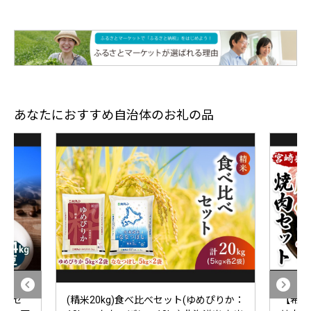
あなたにおすすめ自治体のお礼の品
種 セ
(精米20kg)食べ比べセット(ゆめぴりか：
【希少