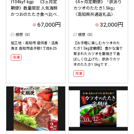
t104kyf-kgp 《3ヵ月定
《4ヶ月定期便》「訳あり
期便》数量限定 人気海鮮
カツオのたたき1.5kg」
かつおのたたき食べ比べ...
〈高知県共通返礼品〉
67,000円
32,000円
感想（0）
感想（0）
加工地：高知市 提供者：活魚
【お手軽に楽しむカツオのた
漁ま 高知市追手筋1丁目8-25
たき1.5kg定期便】 豊かな海で
育まれたカツオを藁焼きで香
冷凍
ばしく仕上げた、訳ありカツ
オのたたき1.5kgです...
冷凍