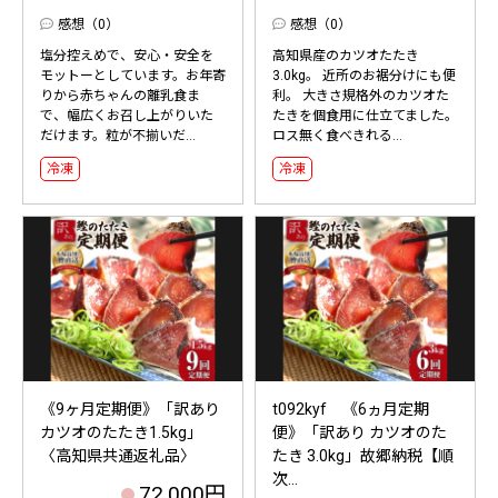
感想（0）
感想（0）
塩分控えめで、安心・安全を
高知県産のカツオたたき
モットーとしています。お年寄
3.0kg。 近所のお裾分けにも便
りから赤ちゃんの離乳食ま
利。 大きさ規格外のカツオた
で、幅広くお召し上がりいた
たきを個食用に仕立てました。
だけます。粒が不揃いだ...
ロス無く食べきれる...
冷凍
冷凍
《9ヶ月定期便》「訳あり
t092kyf 《6ヵ月定期
カツオのたたき1.5kg」
便》「訳あり カツオのた
〈高知県共通返礼品〉
たき 3.0kg」故郷納税【順
次...
72,000円