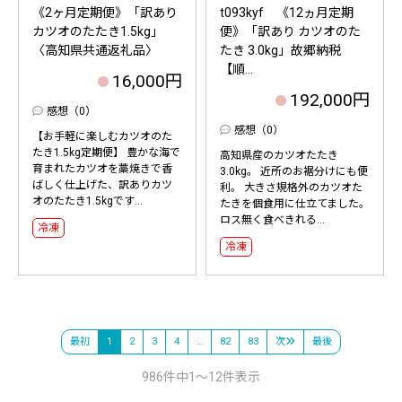
《2ヶ月定期便》「訳あり
t093kyf 《12ヵ月定期
カツオのたたき1.5kg」
便》「訳あり カツオのた
〈高知県共通返礼品〉
たき 3.0kg」故郷納税
【順...
16,000円
192,000円
感想（0）
感想（0）
【お手軽に楽しむカツオのた
たき1.5kg定期便】 豊かな海で
高知県産のカツオたたき
育まれたカツオを藁焼きで香
3.0kg。 近所のお裾分けにも便
ばしく仕上げた、訳ありカツ
利。 大きさ規格外のカツオた
オのたたき1.5kgです...
たきを個食用に仕立てました。
ロス無く食べきれる...
冷凍
冷凍
最初
1
2
3
4
…
82
83
次
最後
986件中1～12件表示