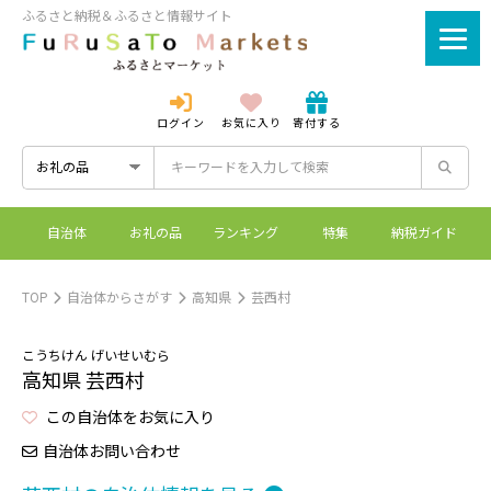
ふるさと納税＆ふるさと情報サイト
ログイン
お気に入り
寄付する
ログイン
新規登録
自治体
お礼の品
ランキング
特集
納税ガイド
ふるさとマーケットと
控除上限額シミュレーシ
ワンストップ特例制度
ふるさと納税とは？
は？
ョン
TOP
自治体からさがす
高知県
芸西村
こうちけん げいせいむら
高知県 芸西村
この自治体をお気に入り
自治体お問い合わせ