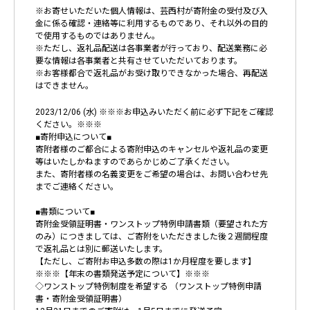
※お寄せいただいた個人情報は、芸西村が寄附金の受付及び入
金に係る確認・連絡等に利用するものであり、それ以外の目的
で使用するものではありません。
※ただし、返礼品配送は各事業者が行っており、配送業務に必
要な情報は各事業者と共有させていただいております。
※お客様都合で返礼品がお受け取りできなかった場合、再配送
はできません。
2023/12/06 (水) ※※※お申込みいただく前に必ず下記をご確認
ください。※※※
■寄附申込について■
寄附者様のご都合による寄附申込のキャンセルや返礼品の変更
等はいたしかねますのであらかじめご了承ください。
また、寄附者様の名義変更をご希望の場合は、お問い合わせ先
までご連絡ください。
■書類について■
寄附金受領証明書・ワンストップ特例申請書類（要望された方
のみ）につきましては、ご寄附をいただきました後２週間程度
で返礼品とは別に郵送いたします。
【ただし、ご寄附お申込多数の際は1か月程度を要します】
※※※【年末の書類発送予定について】※※※
◇ワンストップ特例制度を希望する （ワンストップ特例申請
書・寄附金受領証明書）