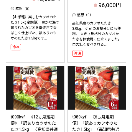
96,000円
感想（0）
感想（0）
【お手軽に楽しむカツオのた
たき1.5kg定期便】 豊かな海で
高知県産のカツオたたき
育まれたカツオを藁焼きで香
3.0kg。 近所のお裾分けにも便
ばしく仕上げた、訳ありカツ
利。 大きさ規格外のカツオた
オのたたき1.5kgです...
たきを個食用に仕立てました。
ロス無く食べきれる...
冷凍
冷凍
t090kyf 《12ヵ月定期
t089kyf 《6ヵ月定期
便》「訳ありカツオのた
便》「訳ありカツオのた
たき1.5kg」〈高知県共通
たき1.5kg」〈高知県共通