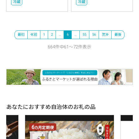
冷蔵
冷蔵
最初
前
1
2
…
6
…
55
56
次
最後
664件中61～72件表示
あなたにおすすめ自治体のお礼の品