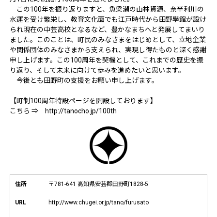
この100年を振り返りますと、魚梁瀬の山林資源、奈半利川の
水運を受け繁栄し、教育文化面でも江戸時代から田野學館が設け
られ現在の中芸高校となるなど、豊かなまちへと発展してまいり
ました。このことは、町民のみなさまをはじめとして、立地企業
や関係団体のみなさまから支えられ、実現し得たものと深く感謝
申し上げます。この100周年を契機として、これまでの歴史を振
り返り、そして未来に向けて歩みを進めたいと思います。
今後とも田野町の支援をお願い申し上げます。
【町制100周年特設ページを開設しております】
こちら ⇒ http://tanocho.jp/100th
住所
〒781-641 高知県安芸郡田野町1828-5
URL
http://www.chugei.or.jp/tano/furusato