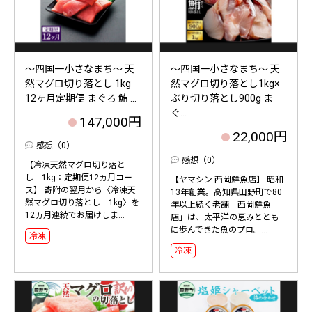
～四国一小さなまち～ 天
～四国一小さなまち～ 天
然マグロ切り落とし 1kg
然マグロ切り落とし1kg×
12ヶ月定期便 まぐろ 鮪 ...
ぶり切り落とし900g ま
ぐ...
147,000円
22,000円
感想（0）
感想（0）
【冷凍天然マグロ切り落と
し 1kg：定期便12ヵ月コー
【ヤマシン 西岡鮮魚店】 昭和
ス】 寄附の翌月から〈冷凍天
13年創業。高知県田野町で80
然マグロ切り落とし 1kg〉を
年以上続く老舗「西岡鮮魚
12ヵ月連続でお届けしま...
店」は、太平洋の恵みととも
に歩んできた魚のプロ。...
冷凍
冷凍