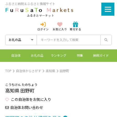
ふるさと納税＆ふるさと情報サイト
ログイン
お気に入り
寄付する
ログイン
新規登録
自治体
お礼の品
ランキング
特集
納税ガイド
ふるさとマーケットと
控除上限額シミュレーシ
ワンストップ特例制度
ふるさと納税とは？
は？
ョン
TOP
自治体からさがす
高知県
田野町
こうちけん たのちょう
高知県 田野町
この自治体をお気に入り
自治体お問い合わせ