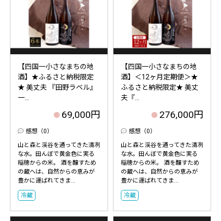
【四国一小さなまちの地
【四国一小さなまちの地
酒】★ふるさと納税限定
酒】＜12ヶ月定期便＞★
★ 美丈夫 『田野ラベル』
ふるさと納税限定★ 美丈
一...
夫『...
69,000円
276,000円
感想（0）
感想（0）
山と森と渓谷を通ってきた清冽
山と森と渓谷を通ってきた清冽
な水。田んぼで黄金色に実る
な水。田んぼで黄金色に実る
稲穂からの米。 酒を醸すため
稲穂からの米。 酒を醸すため
の蔵へは、自然からの恵みが
の蔵へは、自然からの恵みが
豊かに運ばれてきま...
豊かに運ばれてきま...
冷蔵
冷蔵