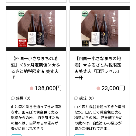
【四国一小さなまちの地
【四国一小さなまちの地
酒】＜6ヶ月定期便＞★ふ
酒】★ふるさと納税限定
るさと納税限定★ 美丈夫
★美丈夫『田野ラベル』
『...
一升...
138,000円
23,000円
感想（0）
感想（0）
山と森と渓谷を通ってきた清冽
山と森と渓谷を通ってきた清冽
な水。田んぼで黄金色に実る
な水。田んぼで黄金色に実る
稲穂からの米。 酒を醸すため
稲穂からの米。 酒を醸すため
の蔵へは、自然からの恵みが
の蔵へは、自然からの恵みが
豊かに運ばれてきま...
豊かに運ばれてきま...