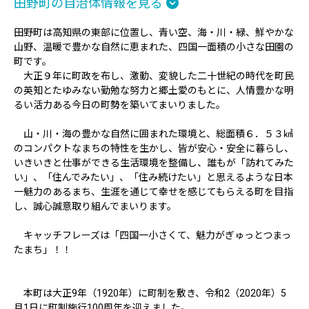
田野町の自治体情報を見る
田野町は高知県の東部に位置し、青い空、海・川・緑、鮮やかな
山野、温暖で豊かな自然に恵まれた、四国一面積の小さな田園の
町です。
大正９年に町政を布し、激動、変貌した二十世紀の時代を町民
の英知とたゆみない勤勉な努力と郷土愛のもとに、人情豊かな明
るい活力ある今日の町勢を築いてまいりました。
山・川・海の豊かな自然に囲まれた環境と、総面積６．５３㎢
のコンパクトなまちの特性を生かし、皆が安心・安全に暮らし、
いきいきと仕事ができる生活環境を整備し、誰もが「訪れてみた
い」、「住んでみたい」、「住み続けたい」と思えるような日本
一魅力のあるまち、生涯を通じて幸せを感じてもらえる町を目指
し、誠心誠意取り組んでまいります。
キャッチフレーズは「四国一小さくて、魅力がぎゅっとつまっ
たまち」！！
本町は大正9年（1920年）に町制を敷き、令和2（2020年）5
月1日に町制施行100周年を迎えました。