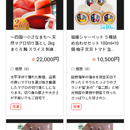
～四国一小さなまち～ 天
塩姫シャーベット ５種詰
然マグロ切り落とし 2kg
め合わせセット 100ml×10
まぐろ 鮪 スライス 刺身...
個 柚子 文旦 トマト 生...
22,000円
10,500円
感想（0）
感想（0）
太平洋沖で獲れた鮮度、品質
田野海岸の海水を完全天日で
の良いマグロを選び抜き厳選
作ったミネラルたっぷりのブ
したマグロの切り落としにな
ランド塩”あの”「塩二郎」と地
ります。切り身の厚さや大きさ
元特産の果物や野菜で作った
が不揃いでもご自宅で...
さっぱりした甘さのシ...
冷凍
冷凍