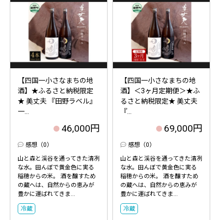
【四国一小さなまちの地
【四国一小さなまちの地
酒】★ふるさと納税限定
酒】＜3ヶ月定期便＞★ふ
★ 美丈夫 『田野ラベル』
るさと納税限定★ 美丈夫
一...
『...
46,000円
69,000円
感想（0）
感想（0）
山と森と渓谷を通ってきた清冽
山と森と渓谷を通ってきた清冽
な水。田んぼで黄金色に実る
な水。田んぼで黄金色に実る
稲穂からの米。 酒を醸すため
稲穂からの米。 酒を醸すため
の蔵へは、自然からの恵みが
の蔵へは、自然からの恵みが
豊かに運ばれてきま...
豊かに運ばれてきま...
冷蔵
冷蔵