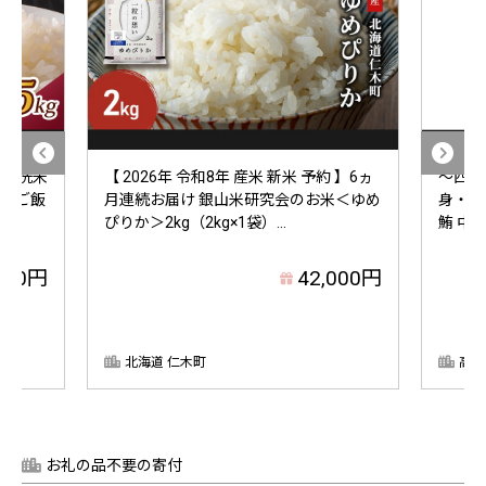
(無洗米
【 2026年 令和8年 産米 新米 予約 】6ヵ
～四国
はん ご飯
月連続お届け 銀山米研究会のお米＜ゆめ
身・中
ぴりか＞2kg（2kg×1袋）...
鮪 中と
000円
42,000円
北海道 仁木町
高知
お礼の品不要の寄付