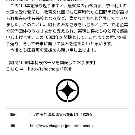
この100年を振り返りますと、魚梁瀬の山林資源、奈半利川の
水運を受け繁栄し、教育文化面でも江戸時代から田野學館が設け
られ現在の中芸高校となるなど、豊かなまちへと発展してまいり
ました。このことは、町民のみなさまをはじめとして、立地企業
や関係団体のみなさまから支えられ、実現し得たものと深く感謝
申し上げます。この100周年を契機として、これまでの歴史を振
り返り、そして未来に向けて歩みを進めたいと思います。
今後とも田野町の支援をお願い申し上げます。
【町制100周年特設ページを開設しております】
こちら ⇒ http://tanocho.jp/100th
住所
〒781-641 高知県安芸郡田野町1828-5
URL
http://www.chugei.or.jp/tano/furusato