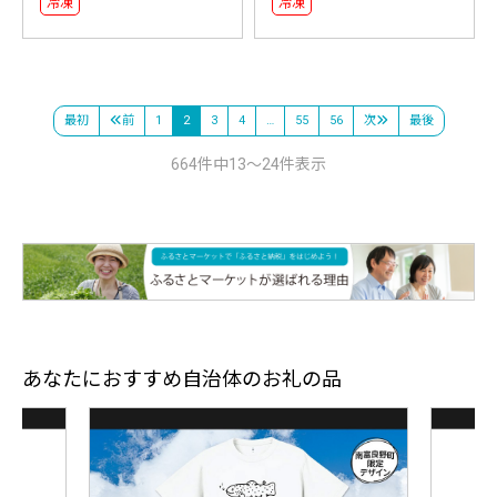
冷凍
冷凍
最初
前
1
2
3
4
…
55
56
次
最後
664件中13～24件表示
あなたにおすすめ自治体のお礼の品