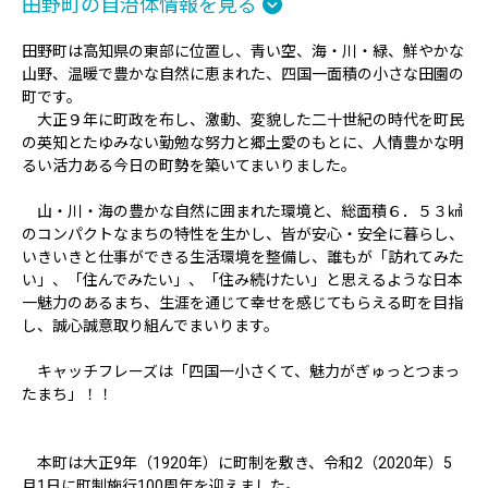
田野町の自治体情報を見る
田野町は高知県の東部に位置し、青い空、海・川・緑、鮮やかな
山野、温暖で豊かな自然に恵まれた、四国一面積の小さな田園の
町です。
大正９年に町政を布し、激動、変貌した二十世紀の時代を町民
の英知とたゆみない勤勉な努力と郷土愛のもとに、人情豊かな明
るい活力ある今日の町勢を築いてまいりました。
山・川・海の豊かな自然に囲まれた環境と、総面積６．５３㎢
のコンパクトなまちの特性を生かし、皆が安心・安全に暮らし、
いきいきと仕事ができる生活環境を整備し、誰もが「訪れてみた
い」、「住んでみたい」、「住み続けたい」と思えるような日本
一魅力のあるまち、生涯を通じて幸せを感じてもらえる町を目指
し、誠心誠意取り組んでまいります。
キャッチフレーズは「四国一小さくて、魅力がぎゅっとつまっ
たまち」！！
本町は大正9年（1920年）に町制を敷き、令和2（2020年）5
月1日に町制施行100周年を迎えました。