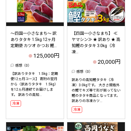
～四国一小さなまち～ 訳
【四国一小さなまち】 ≪
ありタタキ 1.5kg 12ヶ月
ヤマシン≫ ★ 訳あり ★ 高
定期便 カツオ かつお 鰹...
知鰹のタタキ 3.0kg（冷
凍...
125,000円
20,000円
感想（0）
感想（0）
【訳ありタタキ 1.5kg：定期
便12ヵ月コース】 寄附の翌月
訳ありの高知鰹タタキ（冷
から〈訳ありタタキ 1.5kg〉
凍）3.0kgです。 大きさ規格外
を12ヵ月連続でお届けしま
の鰹でキズ等で形が揃ってない
す。 訳ありの高知...
鰹のタタキ商品となってます。
訳ありの冷凍カツ...
冷凍
冷凍