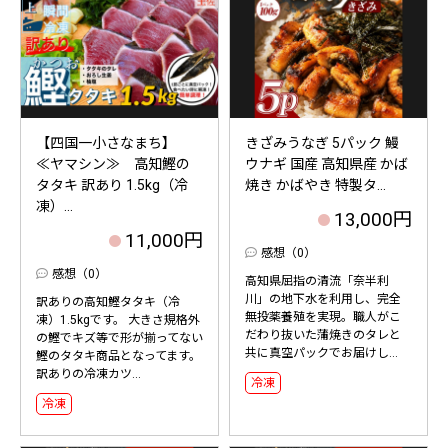
【四国一小さなまち】
きざみうなぎ 5パック 鰻
≪ヤマシン≫ 高知鰹の
ウナギ 国産 高知県産 かば
タタキ 訳あり 1.5kg（冷
焼き かばやき 特製タ...
凍）...
13,000円
11,000円
感想（0）
感想（0）
高知県屈指の清流「奈半利
川」の地下水を利用し、完全
訳ありの高知鰹タタキ（冷
無投薬養殖を実現。職人がこ
凍）1.5kgです。 大きさ規格外
だわり抜いた蒲焼きのタレと
の鰹でキズ等で形が揃ってない
共に真空パックでお届けし...
鰹のタタキ商品となってます。
訳ありの冷凍カツ...
冷凍
冷凍