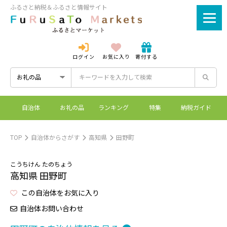
ふるさと納税＆ふるさと情報サイト
ログイン
お気に入り
寄付する
ログイン
新規登録
自治体
お礼の品
ランキング
特集
納税ガイド
ふるさとマーケットと
控除上限額シミュレーシ
ワンストップ特例制度
ふるさと納税とは？
は？
ョン
TOP
自治体からさがす
高知県
田野町
こうちけん たのちょう
高知県 田野町
この自治体をお気に入り
自治体お問い合わせ