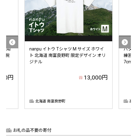
ご利用
nanpu イトウ Tシャツ M サイズ ホワイ
パター
と納税
ト 北海道 南富良野町 限定デザイン オリ
練習レ
ジナル
7cm×
000円
13,000円
北海道 南富良野町
高知
お礼の品不要の寄付