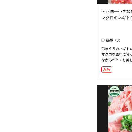
～四国一小さなま
マグロのネギトロ 各1
感想（0）
〇まぐろのネギトロ 7
マグロを原料に使
な赤みがとても美し
冷凍