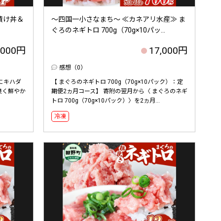
漬け丼＆
～四国一小さなまち～ ≪カネアリ水産≫ ま
ぐろのネギトロ 700g（70g×10パッ...
,000円
17,000円
感想（0）
主にキハダ
【 まぐろのネギトロ 700g（70g×10パック）：定
良く鮮やか
期便2ヵ月コース】 寄附の翌月から〈 まぐろのネギ
トロ 700g（70g×10パック）〉を2ヵ月...
冷凍