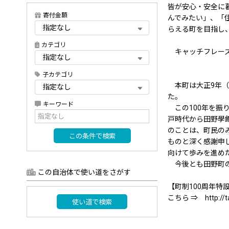
皆が安心・安全に
寄付金額
んでみたい」、「
らえる町を目指し
カテゴリ
キャッチフレーズ
子カテゴリ
本町は大正9年（1
た。
キーワード
この100年を振
戸時代から田野學
のことは、町民の
この条件で検索
ものと深く感謝申
向けて歩みを進め
今後とも田野町の
この自治体で使い道をさがす
【町制100周年
こちら ⇒ http://ta
使い道で検索