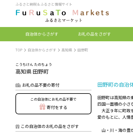
ふるさと納税＆ふるさと情報サイト
自治体
からさがす
お礼の品
をさがす
TOP
自治体からさがす
高知県
田野町
こうちけん たのちょう
高知県 田野町
田野町の自治
お礼の品不要の寄付
田野町は高知県の
この自治体にお礼の品不要で
四国一面積の小さ
寄付をする
大正９年に町政を
愛のもとに、人情
この自治体のお礼の品をさがす
山・川・海の豊か