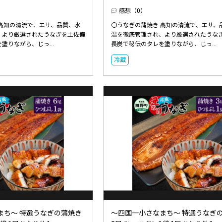
感想（0）
 高知の清流で、エサ、品質、水
〇うなぎの蒲焼き 高知の清流で、エサ、
、より厳選されたうなぎを土佐備
温を徹底管理され、より厳選されたうな
塗りながら、じっ...
長炭で秘伝のタレを塗りながら、じっ...
冷蔵
まち～ 特選うなぎの蒲焼き
～四国一小さなまち～ 特選うなぎ