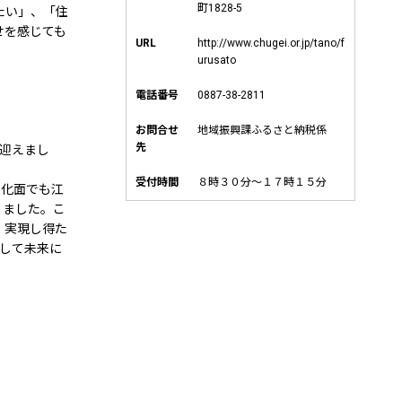
町1828-5
たい」、「住
せを感じても
URL
http://www.chugei.or.jp/tano/f
urusato
電話番号
0887-38-2811
お問合せ
地域振興課ふるさと納税係
先
を迎えまし
受付時間
８時３０分～１７時１５分
文化面でも江
りました。こ
、実現し得た
そして未来に