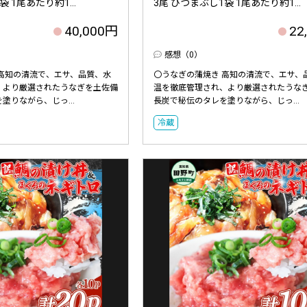
 1尾あたり約1...
3尾 ひつまぶし1袋 1尾あたり約1...
40,000円
22
感想（0）
 高知の清流で、エサ、品質、水
〇うなぎの蒲焼き 高知の清流で、エサ、
、より厳選されたうなぎを土佐備
温を徹底管理され、より厳選されたうな
塗りながら、じっ...
長炭で秘伝のタレを塗りながら、じっ...
冷蔵