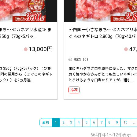
ち～ ≪カネアリ水産≫ ま
～四国一小さなまち～ ≪カネアリ水
0g（70g×5パッ...
ぐろのネギトロ 2,800g（70g×40パ..
13,000円
47
感想（0）
 350g（70g×5パック）：定期
主にキハダマグロを原料に使った、マグ
寄附の翌月から〈 まぐろのネギト
良く鮮やかな赤みがとても美しいネギト
パック）〉を2ヵ月連...
とろけるような口当たりですが、粗引...
冷凍
最初
1
2
3
4
5
6
7
8
9
10
…
664件中1～12件表示