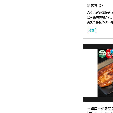
感想（0）
〇うなぎの蒲焼き
温を徹底管理され
長炭で秘伝のタレを
冷蔵
～四国一小さな