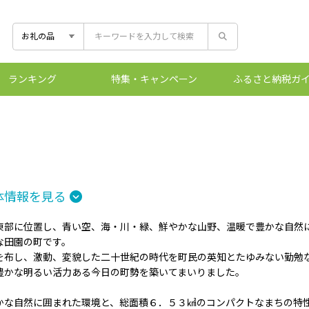
ランキング
特集
・キャンペーン
ふるさと
納税ガ
控除上限額シ
ふるさとマー
ワンストッ
ふるさと
体情報を見る
東部に位置し、青い空、海・川・緑、鮮やかな山野、温暖で豊かな自然
な田園の町です。
布し、激動、変貌した二十世紀の時代を町民の英知とたゆみない勤勉
豊かな明るい活力ある今日の町勢を築いてまいりました。
な自然に囲まれた環境と、総面積６．５３㎢のコンパクトなまちの特