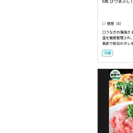
6尾 ひつまぶし1袋
感想（0）
〇うなぎの蒲焼き
温を徹底管理され
長炭で秘伝のタレを
冷蔵