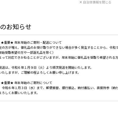
自治体情報を閉じる
のお知らせ
5 (月) ★重要★ 年末年始のご寄附・配送について
在の方が増え、御礼品のお受け取りができない場合が多く発生することから、令和
年始受取希望の方や一部返礼品を除く）
よって対応できかねることがございますが、年末年始に御礼品を受取り希望される
発送は、令和６年１月９日（火）より順次発送を開始いたします。
いたしますが、ご理解の程よろしくお願い申し上げます。
5 (月) ★重要★ 年末年始のご寄附について
、令和６年１月３日（水）まで、郵便振替、銀行振込、納付書払い、直接持参（納
よろしくお願いいたします。