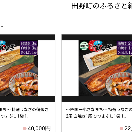
田野町のふるさと
し
まち～ 特選うなぎの蒲焼き
～四国一小さなまち～ 特選うなぎ
つまぶし1袋 1...
2尾 白焼き1尾 ひつまぶし1袋 1...
40,000円
22