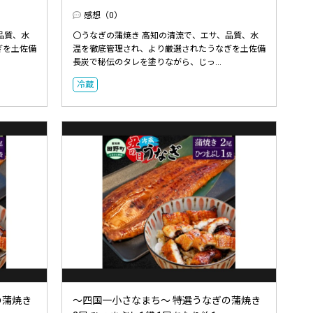
感想（0）
品質、水
〇うなぎの蒲焼き 高知の清流で、エサ、品質、水
ぎを土佐備
温を徹底管理され、より厳選されたうなぎを土佐備
長炭で秘伝のタレを塗りながら、じっ...
冷蔵
の蒲焼き
～四国一小さなまち～ 特選うなぎの蒲焼き