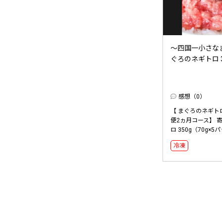
～四国一小さなま
ぐろのネギトロ 35
感想（0）
【 まぐろのネギトロ
便2ヵ月コース】 
ロ 350g（70g×5
冷凍