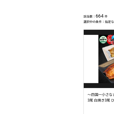
664
該当数：
件
選択中の条件：指定な
～四国一小さな
3尾 白焼き3尾 ひ