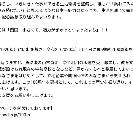
暮らし、いきいきと仕事ができる生活環境を整備し、誰もが「訪れてみ
住み続けたい」と思えるような日本一魅力のあるまち、生涯を通じて幸
、誠心誠意取り組んでまいります。
は「四国一小さくて、魅力がぎゅっとつまったまち」！！
920年）に町制を敷き、令和2（2020年）5月1日に町制施行100周年
り返りますと、魚梁瀬の山林資源、奈半利川の水運を受け繁栄し、教育
館が設けられ現在の中芸高校となるなど、豊かなまちへと発展してまい
みなさまをはじめとして、立地企業や関係団体のみなさまから支えられ
し上げます。この100周年を契機として、これまでの歴史を振り返り、
たいと思います。
支援をお願い申し上げます。
特設ページを開設しております】
nocho.jp/100th