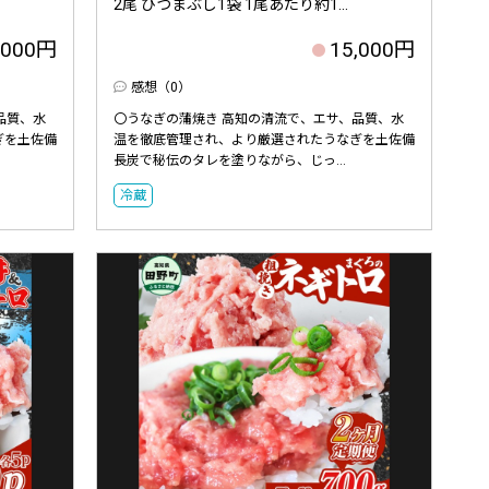
2尾 ひつまぶし1袋 1尾あたり約1...
,000円
15,000円
感想（0）
品質、水
〇うなぎの蒲焼き 高知の清流で、エサ、品質、水
ぎを土佐備
温を徹底管理され、より厳選されたうなぎを土佐備
長炭で秘伝のタレを塗りながら、じっ...
冷蔵