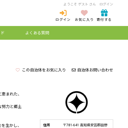
ようこそ ゲスト さん
ログイン
ログイン
お気に入り
寄付する
ログイン
新規登録
イド
よくある質問
ミュレーション
ケットとは？
プ特例制度
納税とは？
この自治体をお気に入り
自治体お問い合わせ
に恵まれた、
な努力と郷土
性を生かし、
住所
〒781-641 高知県安芸郡田野