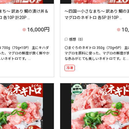
ち～ 訳あり 鯛の漬け丼＆
～四国一小さなまち～ 訳あり 鯛の
0P 計20P ...
マグロのネギトロ 各5P 計10P ...
16,000円
10
感想（0）
00g（70g×10P） 主にキハダ
〇まぐろのネギトロ 350g（70g×5P） 
った、マグロの鮮度が良く鮮やか
マグロを原料に使った、マグロの鮮度が
いネギトロです。...
な赤みがとても美しいネギトロです。と...
冷凍