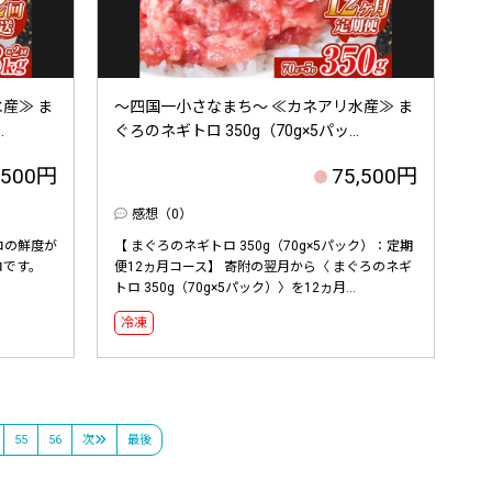
産≫ ま
～四国一小さなまち～ ≪カネアリ水産≫ ま
.
ぐろのネギトロ 350g（70g×5パッ...
,500円
75,500円
感想（0）
ロの鮮度が
【 まぐろのネギトロ 350g（70g×5パック）：定期
ロです。
便12ヵ月コース】 寄附の翌月から〈 まぐろのネギ
トロ 350g（70g×5パック）〉を12ヵ月...
冷凍
55
56
次
最後